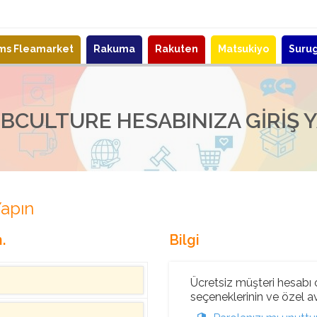
ems Fleamarket
Rakuma
Rakuten
Matsukiyo
Suru
BCULTURE HESABINIZA GIRIŞ 
Yapın
.
Bilgi
Ücretsiz müşteri hesabı o
seçeneklerinin ve özel ava