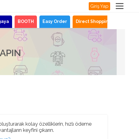
Giriş Yap
gaya
BOOTH
Easy Order
Direct Shopping
Haberle
YAPIN
luşturarak kolay özelliklerin, hızlı ödeme
ntajların keyfini çıkarın.