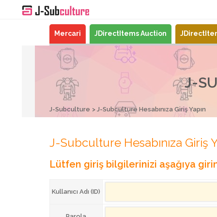
Mercari
JDirectItems Auction
JDirectIt
J-SU
J-Subculture
J-Subculture Hesabınıza Giriş Yapın
J-Subculture Hesabınıza Giriş 
Lütfen giriş bilgilerinizi aşağıya girin
Kullanıcı Adı (ID)
Parola