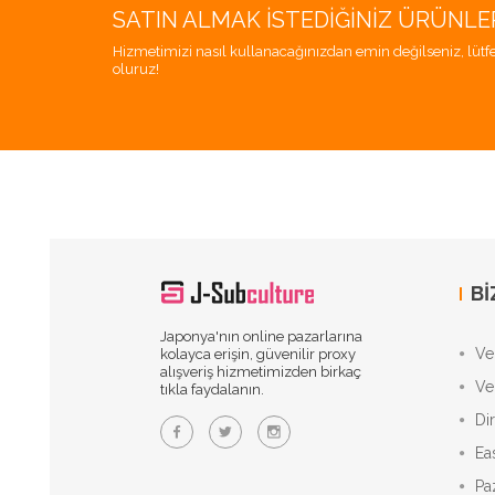
SATIN ALMAK İSTEDIĞINIZ ÜRÜNLE
Hizmetimizi nasıl kullanacağınızdan emin değilseniz, lütfe
oluruz!
BI
Japonya'nın online pazarlarına
Vek
kolayca erişin, güvenilir proxy
alışveriş hizmetimizden birkaç
Ve
tıkla faydalanın.
Di
Ea
Pa