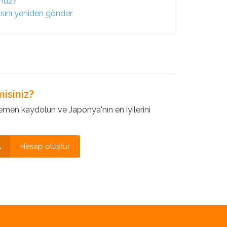
unuz?
asını yeniden gönder
isiniz?
en kaydolun ve Japonya'nın en iyilerini
Hesap oluştur