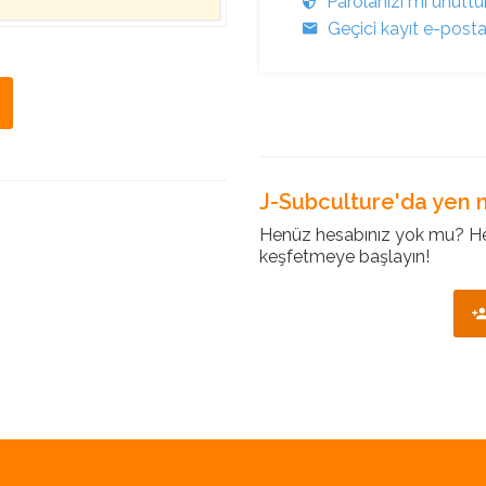
Parolanızı mı unutt
Geçici kayıt e-post
J-Subculture'da yen m
Henüz hesabınız yok mu? Hem
keşfetmeye başlayın!