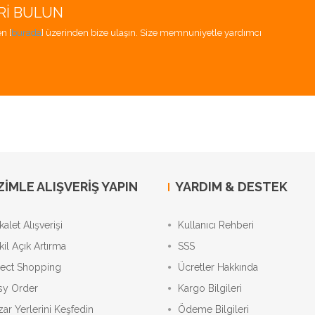
RI BULUN
n [
burada
] üzerinden bize ulaşın. Size memnuniyetle yardımcı
ZIMLE ALIŞVERIŞ YAPIN
YARDIM & DESTEK
alet Alışverişi
Kullanıcı Rehberi
kil Açık Artırma
SSS
rect Shopping
Ücretler Hakkında
sy Order
Kargo Bilgileri
zar Yerlerini Keşfedin
Ödeme Bilgileri