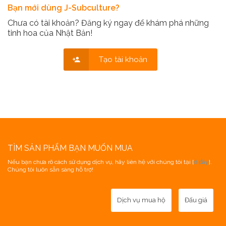
Bạn mới dùng J-Subculture?
Chưa có tài khoản? Đăng ký ngay để khám phá những
tinh hoa của Nhật Bản!
Tạo tài khoản
TÌM SẢN PHẨM BẠN MUỐN MUA
Nếu bạn chưa rõ cách sử dụng dịch vụ, hãy liên hệ với chúng tôi tại [
ở đây
].
Chúng tôi luôn sẵn sàng hỗ trợ!
Dịch vụ mua hộ
Đấu giá