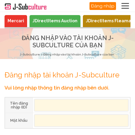
Đăng nhập
Mercari
JDirectItems Auction
JDirectItems Fleamar
ĐĂNG NHẬP VÀO TÀI KHOẢN J-
SUBCULTURE CỦA BẠN
J-Subculture
Đăng nhập vào tài khoản J-Subculture của bạn
Đăng nhập tài khoản J-Subculture
Vui lòng nhập thông tin đăng nhập bên dưới.
Tên đăng
nhập (ID)
Mật khẩu