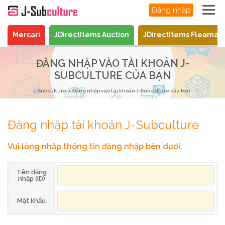
Đăng nhập
Mercari
JDirectItems Auction
JDirectItems Fleamar
ĐĂNG NHẬP VÀO TÀI KHOẢN J-
SUBCULTURE CỦA BẠN
J-Subculture
Đăng nhập vào tài khoản J-Subculture của bạn
Đăng nhập tài khoản J-Subculture
Vui lòng nhập thông tin đăng nhập bên dưới.
Tên đăng
nhập (ID)
Mật khẩu