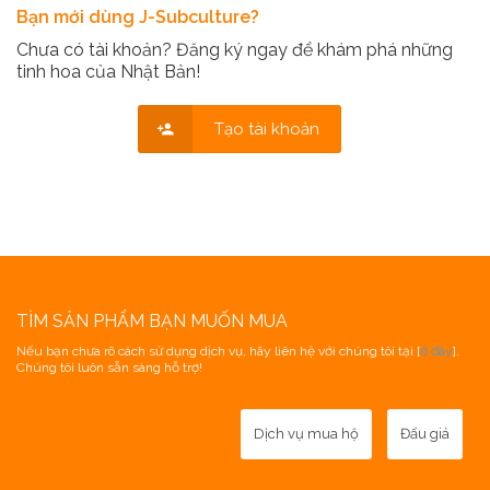
Bạn mới dùng J-Subculture?
Chưa có tài khoản? Đăng ký ngay để khám phá những
tinh hoa của Nhật Bản!
Tạo tài khoản
TÌM SẢN PHẨM BẠN MUỐN MUA
Nếu bạn chưa rõ cách sử dụng dịch vụ, hãy liên hệ với chúng tôi tại [
ở đây
].
Chúng tôi luôn sẵn sàng hỗ trợ!
Dịch vụ mua hộ
Đấu giá