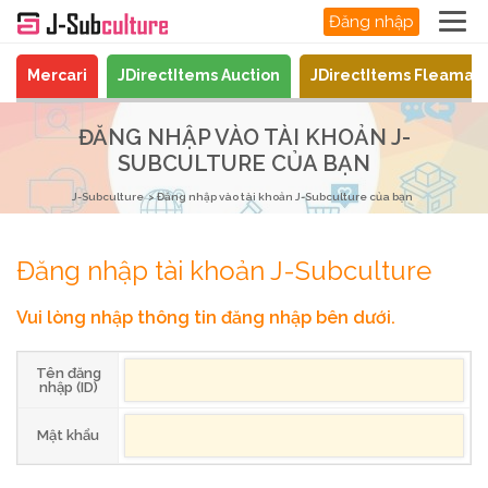
Đăng nhập
Mercari
JDirectItems Auction
JDirectItems Fleamar
ĐĂNG NHẬP VÀO TÀI KHOẢN J-
SUBCULTURE CỦA BẠN
J-Subculture
Đăng nhập vào tài khoản J-Subculture của bạn
Đăng nhập tài khoản J-Subculture
Vui lòng nhập thông tin đăng nhập bên dưới.
Tên đăng
nhập (ID)
Mật khẩu