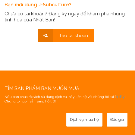
Bạn mới dùng J-Subculture?
Chưa có tài khoản? Đăng ký ngay để khám phá những
tinh hoa của Nhật Bản!
Tạo tài khoản
TÌM SẢN PHẨM BẠN MUỐN MUA
Nếu bạn chưa rõ cách sử dụng dịch vụ, hãy liên hệ với chúng tôi tại [
ở đây
].
Chúng tôi luôn sẵn sàng hỗ trợ!
Dịch vụ mua hộ
Đấu giá