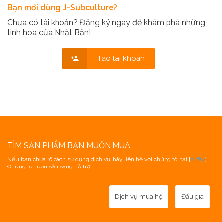
Bạn mới dùng J-Subculture?
Chưa có tài khoản? Đăng ký ngay để khám phá những
tinh hoa của Nhật Bản!
Tạo tài khoản
TÌM SẢN PHẨM BẠN MUỐN MUA
Nếu bạn chưa rõ cách sử dụng dịch vụ, hãy liên hệ với chúng tôi tại [
ở đây
].
Chúng tôi luôn sẵn sàng hỗ trợ!
Dịch vụ mua hộ
Đấu giá