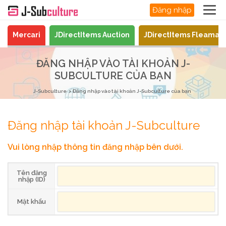
Đăng nhập
Mercari
JDirectItems Auction
JDirectItems Fleamar
ĐĂNG NHẬP VÀO TÀI KHOẢN J-
SUBCULTURE CỦA BẠN
J-Subculture
Đăng nhập vào tài khoản J-Subculture của bạn
Đăng nhập tài khoản J-Subculture
Vui lòng nhập thông tin đăng nhập bên dưới.
Tên đăng
nhập (ID)
Mật khẩu