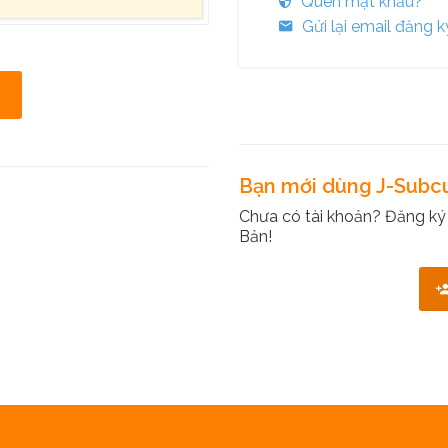
Quên mật khẩu?
Gửi lại email đăng k
Bạn mới dùng J-Subc
Chưa có tài khoản? Đăng ký
Bản!