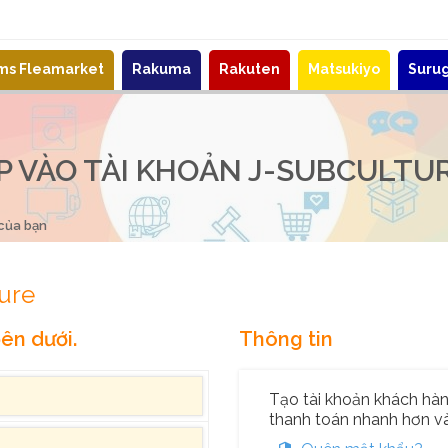
ems Fleamarket
Rakuma
Rakuten
Matsukiyo
Suru
 VÀO TÀI KHOẢN J-SUBCULTU
 của bạn
ure
ên dưới.
Thông tin
Tạo tài khoản khách hàng
thanh toán nhanh hơn và