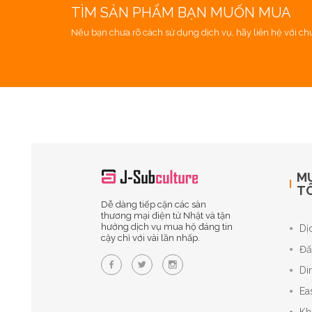
TÌM SẢN PHẨM BẠN MUỐN MUA
Nếu bạn chưa rõ cách sử dụng dịch vụ, hãy liên hệ với chún
M
TÔ
Dễ dàng tiếp cận các sàn
thương mại điện tử Nhật và tận
hưởng dịch vụ mua hộ đáng tin
Dị
cậy chỉ với vài lần nhấp.
Đấ
Di
Ea