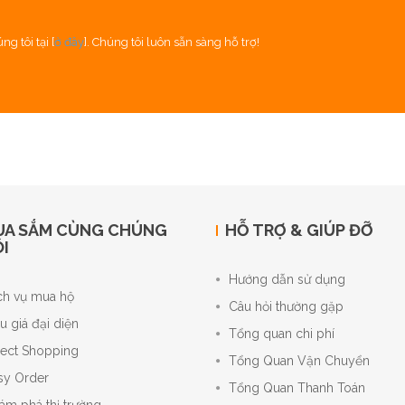
g tôi tại [
ở đây
]. Chúng tôi luôn sẵn sàng hỗ trợ!
UA SẮM CÙNG CHÚNG
HỖ TRỢ & GIÚP ĐỠ
I
Hướng dẫn sử dụng
ch vụ mua hộ
Câu hỏi thường gặp
u giá đại diện
Tổng quan chi phí
rect Shopping
Tổng Quan Vận Chuyển
sy Order
Tổng Quan Thanh Toán