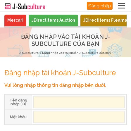
Đăng nhập
Mercari
JDirectItems Auction
JDirectItems Fleamar
ĐĂNG NHẬP VÀO TÀI KHOẢN J-
SUBCULTURE CỦA BẠN
J-Subculture
Đăng nhập vào tài khoản J-Subculture của bạn
Đăng nhập tài khoản J-Subculture
Vui lòng nhập thông tin đăng nhập bên dưới.
Tên đăng
nhập (ID)
Mật khẩu