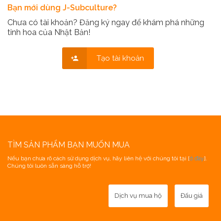
Bạn mới dùng J-Subculture?
Chưa có tài khoản? Đăng ký ngay để khám phá những
tinh hoa của Nhật Bản!
Tạo tài khoản
TÌM SẢN PHẨM BẠN MUỐN MUA
Nếu bạn chưa rõ cách sử dụng dịch vụ, hãy liên hệ với chúng tôi tại [
ở đây
].
Chúng tôi luôn sẵn sàng hỗ trợ!
Dịch vụ mua hộ
Đấu giá