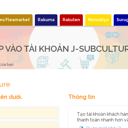
ems Fleamarket
Rakuma
Rakuten
Matsukiyo
Suru
 VÀO TÀI KHOẢN J-SUBCULTU
 của bạn
ure
ên dưới.
Thông tin
Tạo tài khoản khách hàng
thanh toán nhanh hơn và