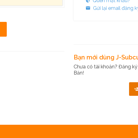
Quên mật khẩu?
Gửi lại email đăng k
Bạn mới dùng J-Subc
Chưa có tài khoản? Đăng ký
Bản!