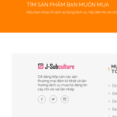
TÌM SẢN PHẨM BẠN MUỐN MUA
Nếu bạn chưa rõ cách sử dụng dịch vụ, hãy liên hệ với chún
M
TÔ
Dễ dàng tiếp cận các sàn
thương mại điện tử Nhật và tận
hưởng dịch vụ mua hộ đáng tin
Dị
cậy chỉ với vài lần nhấp.
Đấ
Di
Ea