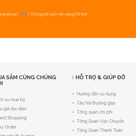
g tôi tại [
ở đây
]. Chúng tôi luôn sẵn sàng hỗ trợ!
UA SẮM CÙNG CHÚNG
HỖ TRỢ & GIÚP ĐỠ
I
Hướng dẫn sử dụng
ch vụ mua hộ
Câu hỏi thường gặp
u giá đại diện
Tổng quan chi phí
rect Shopping
Tổng Quan Vận Chuyển
sy Order
Tổng Quan Thanh Toán