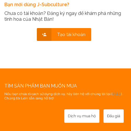
Bạn mới dùng J-Subculture?
Chưa có tài khoản? Đăng ký ngay để khám phá những
tinh hoa của Nhật Bản!
Tạo tài khoản
TÌM SẢN PHẨM BẠN MUỐN MUA
Nếu bạn chưa rõ cách sử dụng dịch vụ, hãy liên hệ với chúng tôi tại [
ở đây
].
Chúng tôi luôn sẵn sàng hỗ trợ!
Dịch vụ mua hộ
Đấu giá