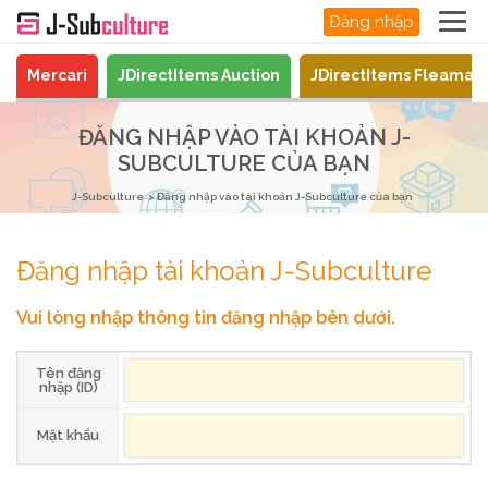
Đăng nhập
Mercari
JDirectItems Auction
JDirectItems Fleamar
ĐĂNG NHẬP VÀO TÀI KHOẢN J-
SUBCULTURE CỦA BẠN
J-Subculture
Đăng nhập vào tài khoản J-Subculture của bạn
Đăng nhập tài khoản J-Subculture
Vui lòng nhập thông tin đăng nhập bên dưới.
Tên đăng
nhập (ID)
Mật khẩu