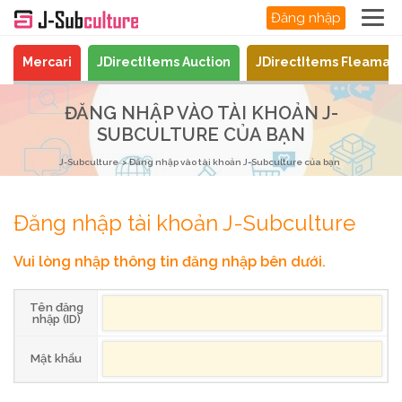
Đăng nhập
Mercari
JDirectItems Auction
JDirectItems Fleamar
ĐĂNG NHẬP VÀO TÀI KHOẢN J-
SUBCULTURE CỦA BẠN
J-Subculture
Đăng nhập vào tài khoản J-Subculture của bạn
Đăng nhập tài khoản J-Subculture
Vui lòng nhập thông tin đăng nhập bên dưới.
Tên đăng
nhập (ID)
Mật khẩu