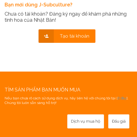
Bạn mới dùng J-Subculture?
Chưa có tài khoản? Đăng ký ngay để khám phá những
tinh hoa của Nhật Bản!
Tạo tài khoản
TÌM SẢN PHẨM BẠN MUỐN MUA
Nếu bạn chưa rõ cách sử dụng dịch vụ, hãy liên hệ với chúng tôi tại [
ở đây
].
Chúng tôi luôn sẵn sàng hỗ trợ!
Dịch vụ mua hộ
Đấu giá