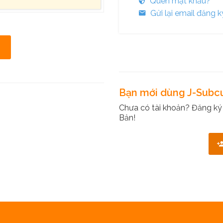
Quên mật khẩu?
Gửi lại email đăng k
Bạn mới dùng J-Subc
Chưa có tài khoản? Đăng ký
Bản!