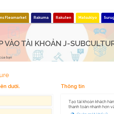
ems Fleamarket
Rakuma
Rakuten
Matsukiyo
Suru
 VÀO TÀI KHOẢN J-SUBCULTU
 của bạn
ure
ên dưới.
Thông tin
Tạo tài khoản khách hàng
thanh toán nhanh hơn và