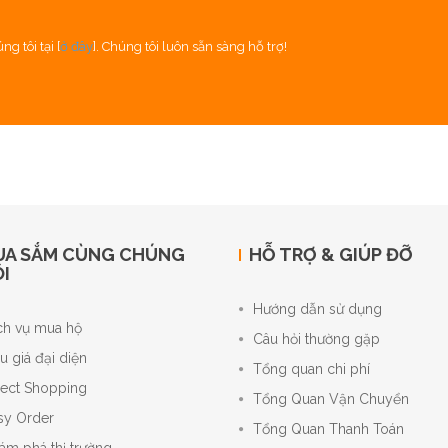
g tôi tại [
ở đây
]. Chúng tôi luôn sẵn sàng hỗ trợ!
UA SẮM CÙNG CHÚNG
HỖ TRỢ & GIÚP ĐỠ
I
Hướng dẫn sử dụng
ch vụ mua hộ
Câu hỏi thường gặp
u giá đại diện
Tổng quan chi phí
rect Shopping
Tổng Quan Vận Chuyển
sy Order
Tổng Quan Thanh Toán