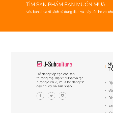
TÌM SẢN PHẨM BẠN MUỐN MUA
Nếu bạn chưa rõ cách sử dụng dịch vụ, hãy liên hệ với chún
M
TÔ
Dễ dàng tiếp cận các sàn
thương mại điện tử Nhật và tận
hưởng dịch vụ mua hộ đáng tin
Dị
cậy chỉ với vài lần nhấp.
Đấ
Di
Ea