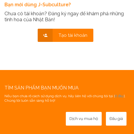
Bạn mới dùng J-Subculture?
Chưa có tài khoản? Đăng ký ngay để khám phá những
tinh hoa của Nhật Bản!
Tạo tài khoản
TÌM SẢN PHẨM BẠN MUỐN MUA
Nếu bạn chưa rõ cách sử dụng dịch vụ, hãy liên hệ với chúng tôi tại [
ở đây
].
Chúng tôi luôn sẵn sàng hỗ trợ!
Dịch vụ mua hộ
Đấu giá