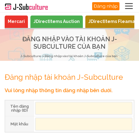
Đăng nhập
Mercari
JDirectItems Auction
JDirectItems Fleamar
ĐĂNG NHẬP VÀO TÀI KHOẢN J-
SUBCULTURE CỦA BẠN
J-Subculture
Đăng nhập vào tài khoản J-Subculture của bạn
Đăng nhập tài khoản J-Subculture
Vui lòng nhập thông tin đăng nhập bên dưới.
Tên đăng
nhập (ID)
Mật khẩu