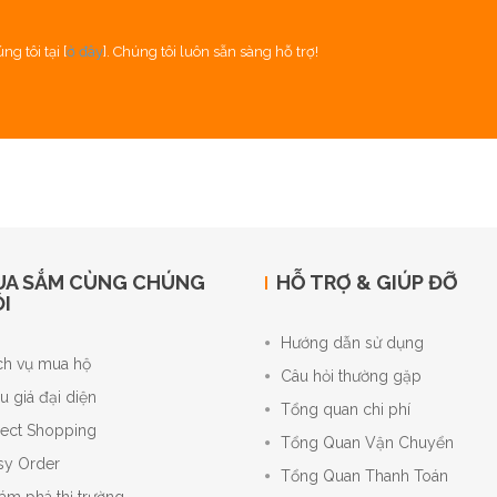
g tôi tại [
ở đây
]. Chúng tôi luôn sẵn sàng hỗ trợ!
UA SẮM CÙNG CHÚNG
HỖ TRỢ & GIÚP ĐỠ
I
Hướng dẫn sử dụng
ch vụ mua hộ
Câu hỏi thường gặp
u giá đại diện
Tổng quan chi phí
rect Shopping
Tổng Quan Vận Chuyển
sy Order
Tổng Quan Thanh Toán