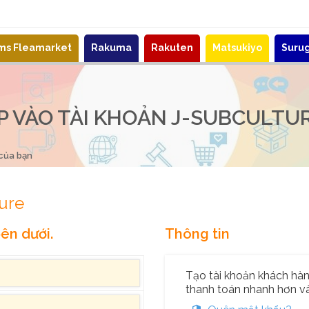
ems Fleamarket
Rakuma
Rakuten
Matsukiyo
Suru
 VÀO TÀI KHOẢN J-SUBCULTU
 của bạn
ure
ên dưới.
Thông tin
Tạo tài khoản khách hàng
thanh toán nhanh hơn và