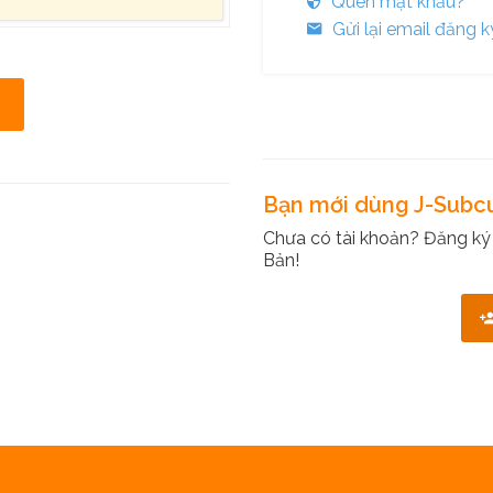
Quên mật khẩu?
Gửi lại email đăng k
Bạn mới dùng J-Subc
Chưa có tài khoản? Đăng ký
Bản!