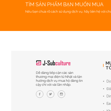
TÌM SẢN PHẨM BẠN MUỐN MUA
Nếu bạn chưa rõ cách sử dụng dịch vụ, hãy liên hệ với chún
M
TÔ
Dễ dàng tiếp cận các sàn
thương mại điện tử Nhật và tận
hưởng dịch vụ mua hộ đáng tin
Dị
cậy chỉ với vài lần nhấp.
Đấ
Di
Ea