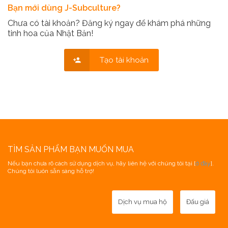
Bạn mới dùng J-Subculture?
Chưa có tài khoản? Đăng ký ngay để khám phá những
tinh hoa của Nhật Bản!
Tạo tài khoản
TÌM SẢN PHẨM BẠN MUỐN MUA
Nếu bạn chưa rõ cách sử dụng dịch vụ, hãy liên hệ với chúng tôi tại [
ở đây
].
Chúng tôi luôn sẵn sàng hỗ trợ!
Dịch vụ mua hộ
Đấu giá