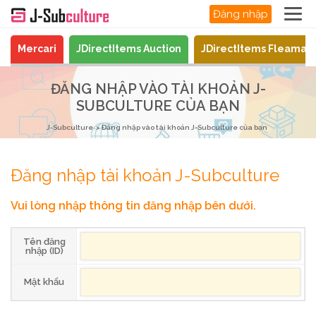
Đăng nhập
Mercari
JDirectItems Auction
JDirectItems Fleamar
ĐĂNG NHẬP VÀO TÀI KHOẢN J-
SUBCULTURE CỦA BẠN
J-Subculture
Đăng nhập vào tài khoản J-Subculture của bạn
Đăng nhập tài khoản J-Subculture
Vui lòng nhập thông tin đăng nhập bên dưới.
Tên đăng
nhập (ID)
Mật khẩu