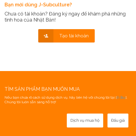
Bạn mới dùng J-Subculture?
Chưa có tài khoản? Đăng ký ngay để khám phá những
tinh hoa của Nhật Bản!
Tạo tài khoản
TÌM SẢN PHẨM BẠN MUỐN MUA
Nếu bạn chưa rõ cách sử dụng dịch vụ, hãy liên hệ với chúng tôi tại [
ở đây
].
Chúng tôi luôn sẵn sàng hỗ trợ!
Dịch vụ mua hộ
Đấu giá