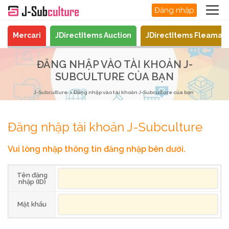
Đăng nhập
Mercari
JDirectItems Auction
JDirectItems Fleamar
ĐĂNG NHẬP VÀO TÀI KHOẢN J-
SUBCULTURE CỦA BẠN
J-Subculture
Đăng nhập vào tài khoản J-Subculture của bạn
Đăng nhập tài khoản J-Subculture
Vui lòng nhập thông tin đăng nhập bên dưới.
Tên đăng
nhập (ID)
Mật khẩu