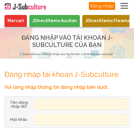
Đăng nhập
Mercari
JDirectItems Auction
JDirectItems Fleamar
ĐĂNG NHẬP VÀO TÀI KHOẢN J-
SUBCULTURE CỦA BẠN
J-Subculture
Đăng nhập vào tài khoản J-Subculture của bạn
Đăng nhập tài khoản J-Subculture
Vui lòng nhập thông tin đăng nhập bên dưới.
Tên đăng
nhập (ID)
Mật khẩu