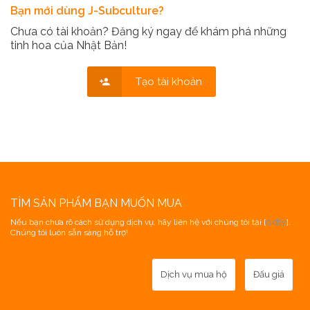
Bạn mới dùng J-Subculture?
Chưa có tài khoản? Đăng ký ngay để khám phá những
tinh hoa của Nhật Bản!
Tạo tài khoản
TÌM SẢN PHẨM BẠN MUỐN MUA
Nếu bạn chưa rõ cách sử dụng dịch vụ, hãy liên hệ với chúng tôi tại [
ở đây
].
Chúng tôi luôn sẵn sàng hỗ trợ!
Dịch vụ mua hộ
Đấu giá