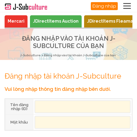
Đăng nhập
Mercari
JDirectItems Auction
JDirectItems Fleamar
ĐĂNG NHẬP VÀO TÀI KHOẢN J-
SUBCULTURE CỦA BẠN
J-Subculture
Đăng nhập vào tài khoản J-Subculture của bạn
Đăng nhập tài khoản J-Subculture
Vui lòng nhập thông tin đăng nhập bên dưới.
Tên đăng
nhập (ID)
Mật khẩu