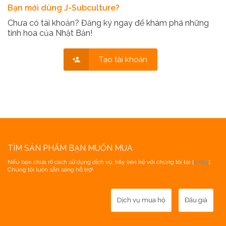
Bạn mới dùng J-Subculture?
Chưa có tài khoản? Đăng ký ngay để khám phá những
tinh hoa của Nhật Bản!
Tạo tài khoản
TÌM SẢN PHẨM BẠN MUỐN MUA
Nếu bạn chưa rõ cách sử dụng dịch vụ, hãy liên hệ với chúng tôi tại [
ở đây
].
Chúng tôi luôn sẵn sàng hỗ trợ!
Dịch vụ mua hộ
Đấu giá