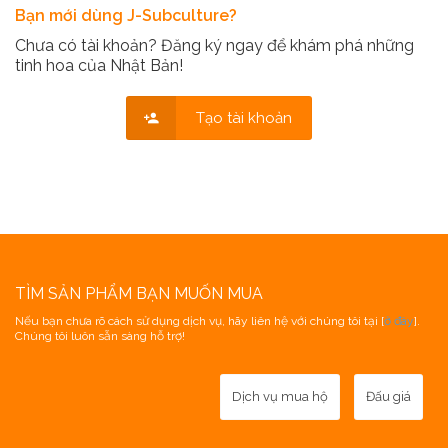
Bạn mới dùng J-Subculture?
Chưa có tài khoản? Đăng ký ngay để khám phá những
tinh hoa của Nhật Bản!
Tạo tài khoản
TÌM SẢN PHẨM BẠN MUỐN MUA
Nếu bạn chưa rõ cách sử dụng dịch vụ, hãy liên hệ với chúng tôi tại [
ở đây
].
Chúng tôi luôn sẵn sàng hỗ trợ!
Dịch vụ mua hộ
Đấu giá