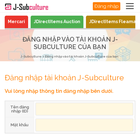
Đăng nhập
Mercari
JDirectItems Auction
JDirectItems Fleamar
ĐĂNG NHẬP VÀO TÀI KHOẢN J-
SUBCULTURE CỦA BẠN
J-Subculture
Đăng nhập vào tài khoản J-Subculture của bạn
Đăng nhập tài khoản J-Subculture
Vui lòng nhập thông tin đăng nhập bên dưới.
Tên đăng
nhập (ID)
Mật khẩu