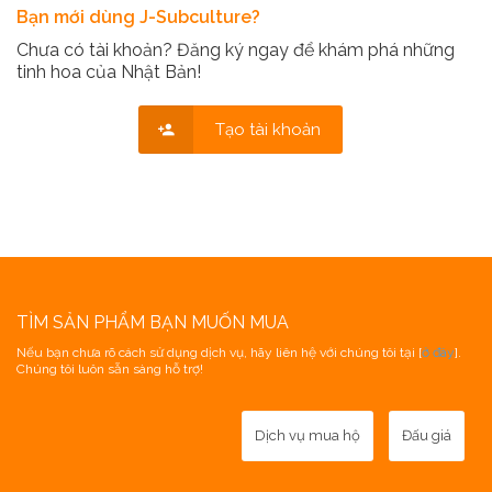
Bạn mới dùng J-Subculture?
Chưa có tài khoản? Đăng ký ngay để khám phá những
tinh hoa của Nhật Bản!
Tạo tài khoản
TÌM SẢN PHẨM BẠN MUỐN MUA
Nếu bạn chưa rõ cách sử dụng dịch vụ, hãy liên hệ với chúng tôi tại [
ở đây
].
Chúng tôi luôn sẵn sàng hỗ trợ!
Dịch vụ mua hộ
Đấu giá