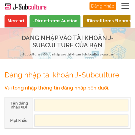
Đăng nhập
Mercari
JDirectItems Auction
JDirectItems Fleamar
ĐĂNG NHẬP VÀO TÀI KHOẢN J-
SUBCULTURE CỦA BẠN
J-Subculture
Đăng nhập vào tài khoản J-Subculture của bạn
Đăng nhập tài khoản J-Subculture
Vui lòng nhập thông tin đăng nhập bên dưới.
Tên đăng
nhập (ID)
Mật khẩu