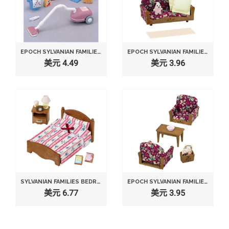
EPOCH SYLVANIAN FAMILIES SYLVANIAN FAMILY DOLL "VACUUM CLEANER SET KA-607"
EPOCH SYLVANIAN FAMILIES SYLVANIAN FAMILY DOLL "SOFA SET KA-508"
美元 4.49
美元 3.96
SYLVANIAN FAMILIES BEDROOM SEMI-DOUBLE BED OVER -512
EPOCH SYLVANIAN FAMILIES SYLVANIAN FAMILY LIVING ROOM ARM CHAIR SOFA SET KA-509
美元 6.77
美元 3.95