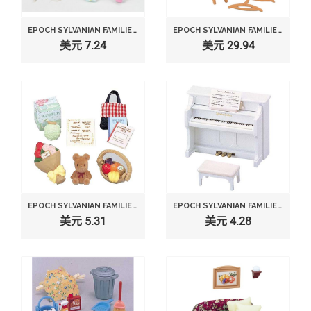
EPOCH SYLVANIAN FAMILIES SYLVANIAN FAMILY DOLL "SWAN BOAT SET KO-55"
EPOCH SYLVANIAN FAMILIES SYLVANIAN FAMILY DOLL "LOFT BED F-314"
美元 7.24
美元 29.94
EPOCH SYLVANIAN FAMILIES SYLVANIAN FAMILY DOLL "PRESENTS SET H-07"
EPOCH SYLVANIAN FAMILIES SYLVANIAN FAMILY DOLL "PIANO SET KA-301"
美元 5.31
美元 4.28