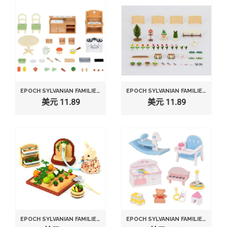
EPOCH SYLVANIAN FAMILIES SYLVANIAN FAMILY?DINING ROOM SE-150
EPOCH SYLVANIAN FAMILIES SYLVANIAN FAMILY DOLL "SE-155 FAMILY GARDEN "
美元 11.89
美元 11.89
EPOCH SYLVANIAN FAMILIES SYLVANIAN FAMILY VEGETABLE GARDENING SET KA-616
EPOCH SYLVANIAN FAMILIES SYLVANIAN FAMILY DOLL "BABY TOYS SET F -211"