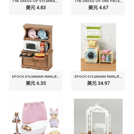
THE DRESS-UP SYLVANIAN FAMILIES DRESS GIRL EXAMPLE (BLUE) D-16 (JAPAN IMPORT)
THE DRESS-UP ONE PIECE OF SYLVANIAN FAMILIES FLY GIRL (ORANGE) D-25 (JAPAN IMPORT)
美元 4.83
美元 4.67
EPOCH SYLVANIAN FAMILIES SYLVANIAN FAMILY DOLL "KITCHEN CABINET & MICROWAVE SET KA-413"
EPOCH SYLVANIAN FAMILIES SYLVANIAN FAMILY WASHING MACHINE KA-624
美元 6.35
美元 34.97