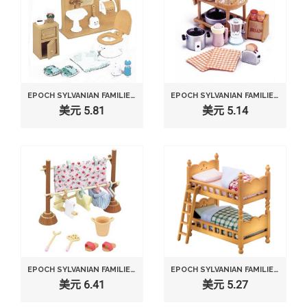
EPOCH SYLVANIAN FAMILIES SYLVANIAN FAMILY DOLL "BATHROOM SET KA-606"
EPOCH SYLVANIAN FAMILIES SYLVANIAN FAMILY DINING KITCHEN SET ELECTRIC KITCHEN SET KA-407
美元 5.81
美元 5.14
EPOCH SYLVANIAN FAMILIES SYLVANIAN FAMILY DOLL "WASHING ACCESSORY SET KA-610"
EPOCH SYLVANIAN FAMILIES SYLVANIAN BABY AND CHILD ROOM SET DOUBLE-DECK BED KA-302 25650-8
美元 6.41
美元 5.27