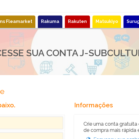
ems Fleamarket
Rakuma
Rakuten
Matsukiyo
Suru
CESSE SUA CONTA J-SUBCULTU
re
aixo.
Informações
Crie uma conta gratuita 
de compra mais rápida e