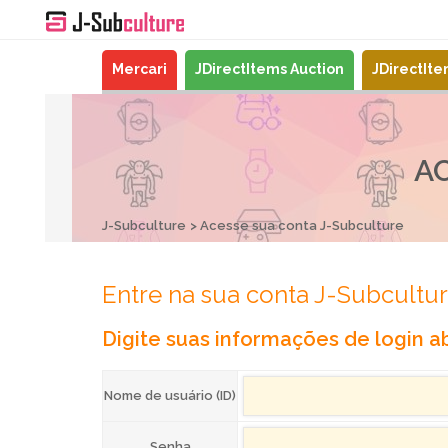
Mercari
JDirectItems Auction
JDirectIt
A
J-Subculture
Acesse sua conta J-Subculture
Entre na sua conta J-Subcultu
Digite suas informações de login ab
Nome de usuário (ID)
Senha