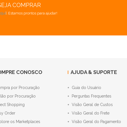
SEJA COMPRAR
aqui
]. Estamos prontos para ajudar!
OMPRE CONOSCO
AJUDA & SUPORTE
mpra por Procuração
Guia do Usuário
ilão por Procuração
Perguntas Frequentes
rect Shopping
Visão Geral de Custos
sy Order
Visão Geral do Frete
plore os Marketplaces
Visão Geral do Pagamento