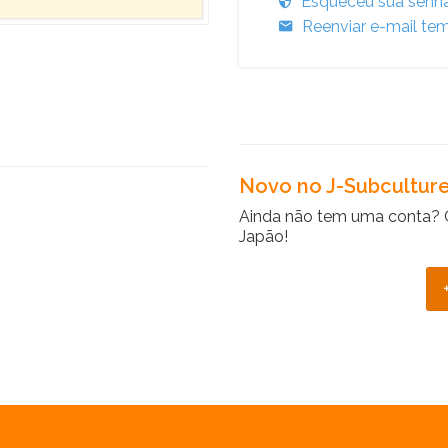
Esqueceu sua senh
Reenviar e-mail tem
Novo no J-Subcultur
Ainda não tem uma conta? 
Japão!