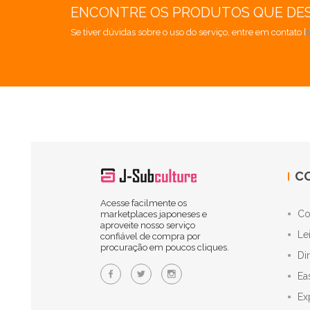
ENCONTRE OS PRODUTOS QUE DE
Se tiver dúvidas sobre o uso do serviço, entre em contato [
C
Acesse facilmente os
Co
marketplaces japoneses e
aproveite nosso serviço
Le
confiável de compra por
procuração em poucos cliques.
Di
Ea
Ex