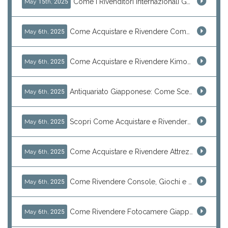
Come i Rivenditori Internazionali Guadagnano con il Mercato dell’Usato Giapponese Grazie a J-Subculture
May 15th, 2025
Come Acquistare e Rivendere Computer Vintage Giapponesi: Guida ai Modelli MSX, PC-98, Mac d’Epoca e Altro
May 6th, 2025
Come Acquistare e Rivendere Kimono Tradizionali Giapponesi Autentici
May 6th, 2025
Antiquariato Giapponese: Come Scegliere e Rivendere Vasi in Ceramica, Piatti Decorativi e Tesori Tradizionali
May 6th, 2025
Scopri Come Acquistare e Rivendere Oggetti da Collezione Giapponesi: Orologi Vintage e Hobby Rari
May 6th, 2025
Come Acquistare e Rivendere Attrezzatura da Pesca Giapponese di Marchi Top Come Daiwa e Shimano
May 6th, 2025
Come Rivendere Console, Giochi e Accessori da Giappone: La Guida Completa per il Mercato del Gaming Vintage e Moderno
May 6th, 2025
Come Rivendere Fotocamere Giapponesi: Guida per Acquistare Canon, Nikon, Sony e Modelli Vintage dal Giappone
May 6th, 2025