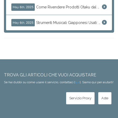
Come Rivendere Prodotti Otaku dal Giappone: Guida per Trovare Figure Rare e Articoli Esclusivi
May 6th, 2025
Strumenti Musicali Giapponesi Usati: Chitarre, Bassi e Attrezzature Audio da Rivendere
May 6th, 2025
TROVA GLI ARTICOLI CHE VUOI ACQUISTARE
Se hai dubbi su come usare il servizio, contattaci [
qui
]. Siamo qui per aiutarti!
Servizio Proxy
Aste