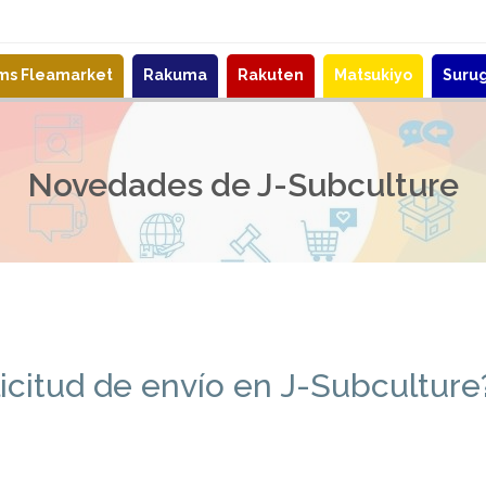
ems Fleamarket
Rakuma
Rakuten
Matsukiyo
Suru
Novedades de J-Subculture
icitud de envío en J-Subculture