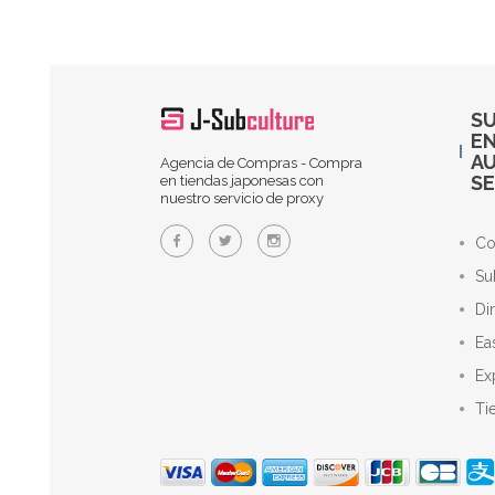
SU
EN
A
Agencia de Compras - Compra
SE
en tiendas japonesas con
nuestro servicio de proxy
Co
Su
Di
Ea
Ex
Ti