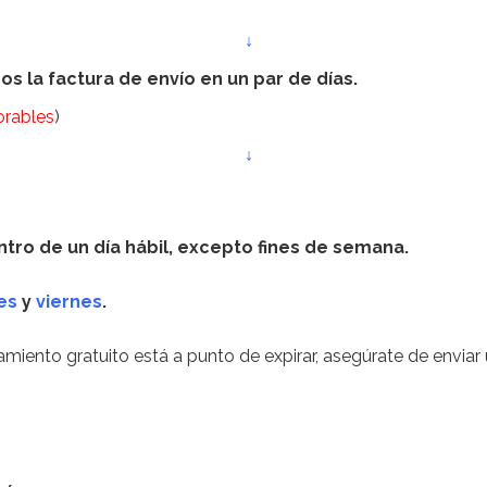
↓
s la factura de envío en un par de días.
orables
)
↓
tro de un día hábil, excepto fines de semana.
es
y
viernes
.
iento gratuito está a punto de expirar, asegúrate de enviar 