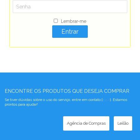
Lembrar-me
ENCONTRE OS PRODUTOS QUE DESEJA COMPRAR
Se tiver dúvidas sobre o uso do serviço, entre em contato [
aqui
]. Estamos
prontos para ajudar!
Agência de Compras
Leilão