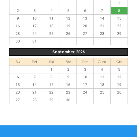
1
2
3
4
5
6
7
8
9
10
11
12
13
14
15
16
17
18
19
20
21
22
23
24
25
26
27
28
29
30
31
September, 2026
Su
Pzt
Sal
Biz
Per
Cum
Cts
1
2
3
4
5
6
7
8
9
10
11
12
13
14
15
16
17
18
19
20
21
22
23
24
25
26
27
28
29
30