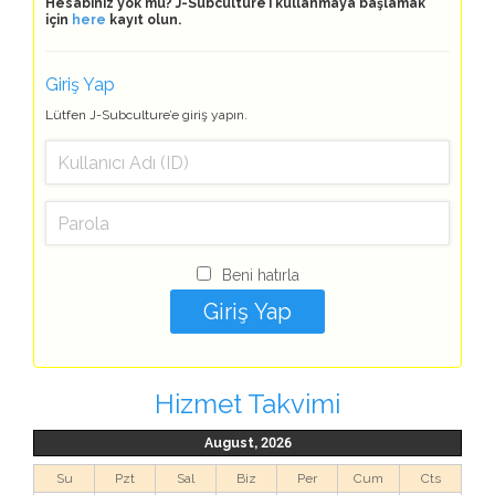
Hesabınız yok mu? J-Subculture’i kullanmaya başlamak
için
here
kayıt olun.
Giriş Yap
Lütfen J-Subculture’e giriş yapın.
Beni hatırla
Hizmet Takvimi
August, 2026
Su
Pzt
Sal
Biz
Per
Cum
Cts