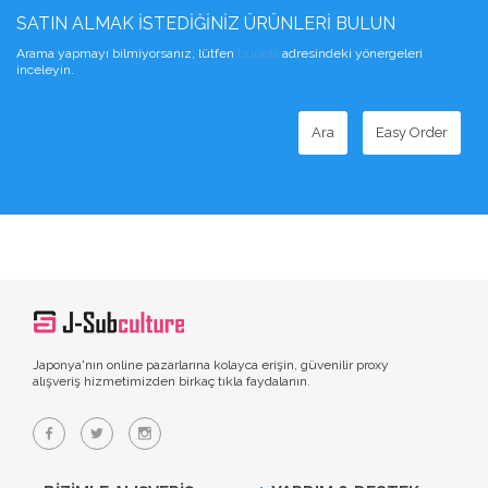
SATIN ALMAK İSTEDIĞINIZ ÜRÜNLERI BULUN
Arama yapmayı bilmiyorsanız, lütfen
burada
adresindeki yönergeleri
inceleyin.
Ara
Easy Order
Japonya'nın online pazarlarına kolayca erişin, güvenilir proxy
alışveriş hizmetimizden birkaç tıkla faydalanın.