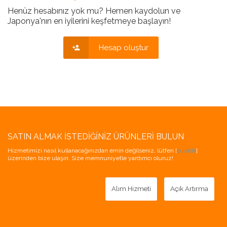
Henüz hesabınız yok mu? Hemen kaydolun ve
Japonya'nın en iyilerini keşfetmeye başlayın!
Hesap oluştur
SATIN ALMAK İSTEDIĞINIZ ÜRÜNLERI BULUN
Hizmetimizi nasıl kullanacağınızdan emin değilseniz, lütfen [
burada
]
üzerinden bize ulaşın. Size memnuniyetle yardımcı oluruz!
Alım Hizmeti
Açık Artırma