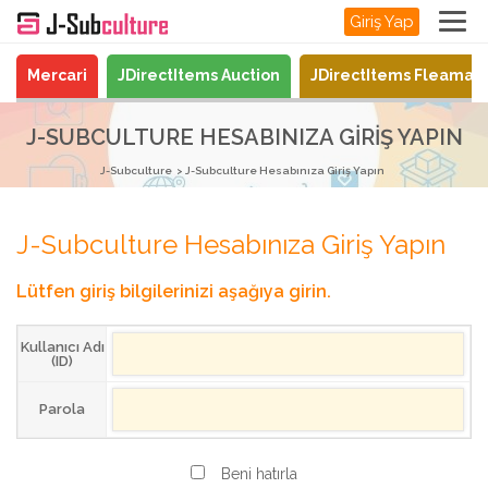
Giriş Yap
Mercari
JDirectItems Auction
JDirectItems Fleamar
J-SUBCULTURE HESABINIZA GIRIŞ YAPIN
J-Subculture
J-Subculture Hesabınıza Giriş Yapın
J-Subculture Hesabınıza Giriş Yapın
Lütfen giriş bilgilerinizi aşağıya girin.
Kullanıcı Adı
(ID)
Parola
Beni hatırla