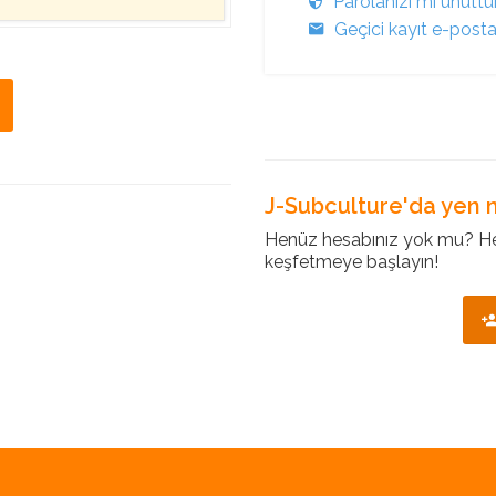
Parolanızı mı unutt
Geçici kayıt e-post
J-Subculture'da yen m
Henüz hesabınız yok mu? Hem
keşfetmeye başlayın!