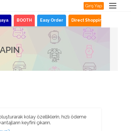
Giriş Yap
gaya
BOOTH
Easy Order
Direct Shopping
Haberle
YAPIN
luşturarak kolay özelliklerin, hızlı ödeme
ntajların keyfini çıkarın.