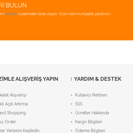
RI BULUN
n [
burada
] üzerinden bize ulaşın. Size memnuniyetle yardımcı
ZIMLE ALIŞVERIŞ YAPIN
YARDIM & DESTEK
alet Alışverişi
Kullanıcı Rehberi
kil Açık Artırma
SSS
rect Shopping
Ücretler Hakkında
sy Order
Kargo Bilgileri
zar Yerlerini Keşfedin
Ödeme Bilgileri