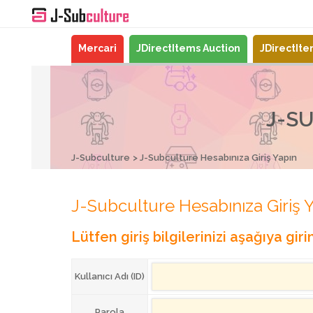
Mercari
JDirectItems Auction
JDirectIt
J-SU
J-Subculture
J-Subculture Hesabınıza Giriş Yapın
J-Subculture Hesabınıza Giriş 
Lütfen giriş bilgilerinizi aşağıya girin
Kullanıcı Adı (ID)
Parola