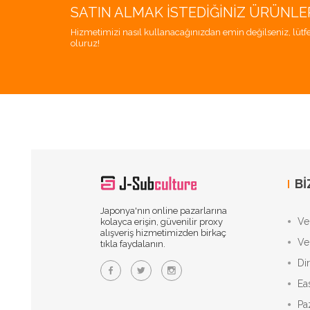
SATIN ALMAK İSTEDIĞINIZ ÜRÜNLE
Hizmetimizi nasıl kullanacağınızdan emin değilseniz, lütfe
oluruz!
BI
Japonya'nın online pazarlarına
Vek
kolayca erişin, güvenilir proxy
alışveriş hizmetimizden birkaç
Ve
tıkla faydalanın.
Di
Ea
Pa