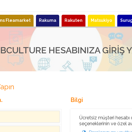
ems Fleamarket
Rakuma
Rakuten
Matsukiyo
Suru
BCULTURE HESABINIZA GIRIŞ 
Yapın
.
Bilgi
Ücretsiz müşteri hesabı o
seçeneklerinin ve özel ava