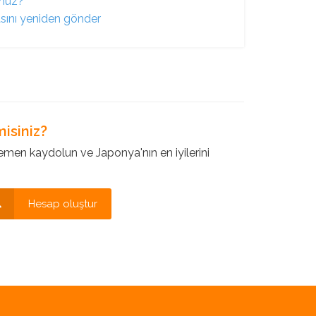
unuz?
asını yeniden gönder
isiniz?
en kaydolun ve Japonya'nın en iyilerini
Hesap oluştur