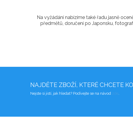
Na vyžádání nabízíme také řadu jasně ocen
předmětů, doručení po Japonsku, fotogra
NAJDĚTE ZBOŽÍ, KTERÉ CHCETE K
Nejste si jistí, jak hledat? Podívejte se na návod
zde
.