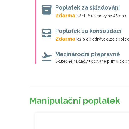
inventory_2
Poplatek za skladování
Zdarma
(včetně úschovy až 45 dní).
all_inbox
Poplatek za konsolidaci
Zdarma
(až 5 objednávek lze spojit d
flight_takeoff
Mezinárodní přepravné
Skutečné náklady účtované přímo dopra
Manipulační poplatek