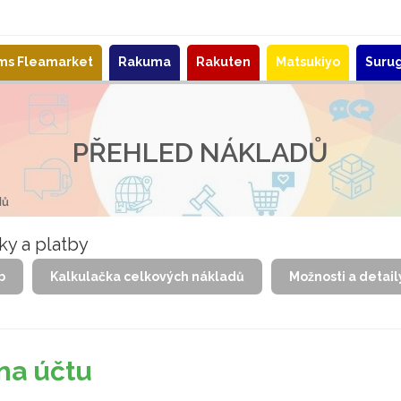
ems Fleamarket
Rakuma
Rakuten
Matsukiyo
Suru
PŘEHLED NÁKLADŮ
dů
ky a platby
b
Kalkulačka celkových nákladů
Možnosti a detail
na účtu