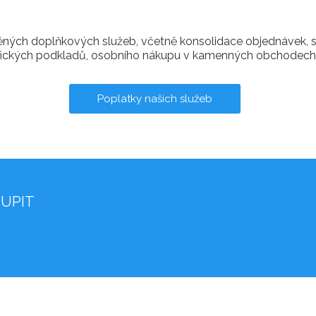
ěných doplňkových služeb, včetně konsolidace objednávek, 
fických podkladů, osobního nákupu v kamenných obchodech 
Poplatky našich služeb
OUPIT