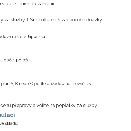
řed odesláním do zahraničí.
y za služby J-Subculture při zadání objednávky.
adové místo v Japonsku.
a počet položek.
 plán A, B nebo C podle požadované úrovně krytí.
cenu přepravy a volitelné poplatky za služby.
pulaci
ve skladu).