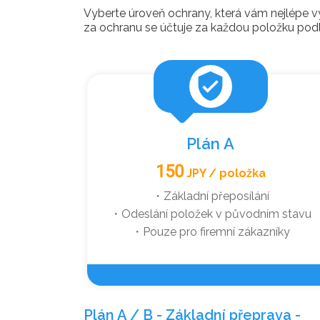
Vyberte úroveň ochrany, která vám nejlépe vy
za ochranu se účtuje za každou položku pod
verified_user
Plán A
150
JPY / položka
・Základní přeposílání
・Odeslání položek v původním stavu
・Pouze pro firemní zákazníky
Plán A / B - Základní přeprava -