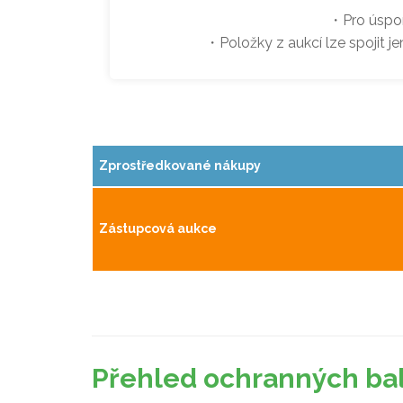
・Pro úspor
・Položky z aukcí lze spojit j
Zprostředkované nákupy
Zástupcová aukce
Přehled ochranných bal