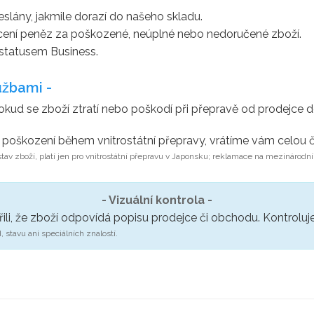
ány, jakmile dorazí do našeho skladu.
ení peněz za poškozené, neúplné nebo nedoručené zboží.
 statusem Business.
užbami -
kud se zboží ztratí nebo poškodí při přepravě od prodejce 
o poškození během vnitrostátní přepravy, vrátíme vám celou č
tav zboží, platí jen pro vnitrostátní přepravu v Japonsku; reklamace na mezinárodní
- Vizuální kontrola -
li, že zboží odpovídá popisu prodejce či obchodu. Kontrolujem
 stavu ani speciálních znalostí.