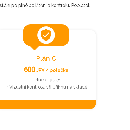
ání po plné pojištění a kontrolu. Poplatek
verified_user
Plán C
600
JPY / položka
・Plné pojištění
・Vizuální kontrola při příjmu na skladě