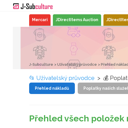
Mercari
JDirectItems Auction
JDirectIt
J-Subculture
Uživatelský průvodce
Přehled nákla
📂
Uživatelský průvodce
> 💰 Poplat
Přehled nákladů
Poplatky našich služe
Přehled všech položek 