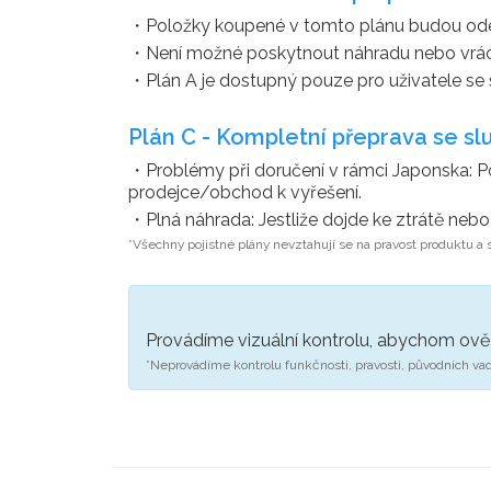
・Položky koupené v tomto plánu budou odesl
・Není možné poskytnout náhradu nebo vrác
・Plán A je dostupný pouze pro uživatele se
Plán C - Kompletní přeprava se sl
・Problémy při doručení v rámci Japonska: Po
prodejce/obchod k vyřešení.
・Plná náhrada: Jestliže dojde ke ztrátě neb
*Všechny pojistné plány nevztahují se na pravost produktu a s
Provádíme vizuální kontrolu, abychom ověři
*Neprovádíme kontrolu funkčnosti, pravosti, původních vad,