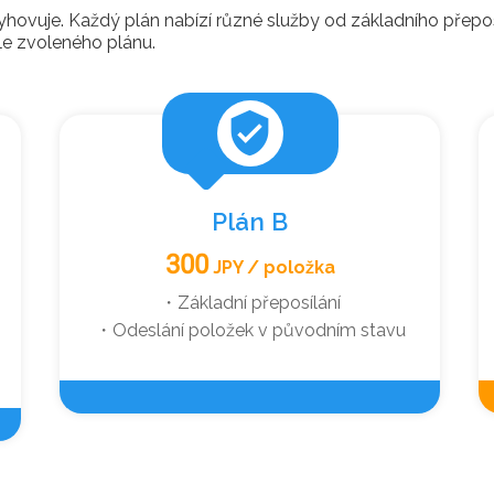
hovuje. Každý plán nabízí různé služby od základního přeposíl
le zvoleného plánu.
verified_user
Plán B
300
JPY / položka
・Základní přeposílání
・Odeslání položek v původním stavu