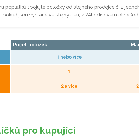
u poplatků spojujte položky od stejného prodejce či z jedn
en pokud jsou vyhrané ve stejný den, v 24hodinovém okně (od
Počet položek
Man
1 nebo více
1
2 a více
2
íčků pro kupující