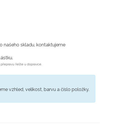
do našeho skladu, kontaktujeme
ástku.
 přepravu řešte u dopravce.
e vzhled, velikost, barvu a číslo položky.