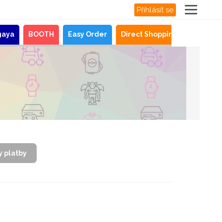
Přihlásit se
gaya
BOOTH
Easy Order
Direct Shopping
Novinky
y platby