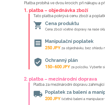
Platba probíhá ve dvou krocích: při nákupu a p
1. platba – objednávka zboží
Tato platba pokrývá cenu zboží a poplatk
shopping_cart
Cena produktu
Cena zboží včetně dopravy na naše skl
receipt
Manipulační poplatek
250 JPY
za objednávku, bez ohledu n
verified_user
Ochranný plán
150–600 JPY
za položku. Vyberte si
2. platba – mezinárodní doprava
Platba za mezinárodní dopravu zahrnující 
local_shipping
Poplatek za balení a mani
200 JPY
(včetně balení a manipulace 