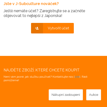
Jste v J-Subculture nováček?
Ještě nemáte účet? Zaregistrujte se a začněte
objevovat to nejlepší z Japonska!
Vytvořit účet
NAJDĚTE ZBOŽÍ, KTERÉ CHCETE KOUPIT
Není vám jasné, jak službu používat? Kontaktujte nás [
zde
]. Rádi
pomůžeme!
Nákupní zastoupení
Aukce