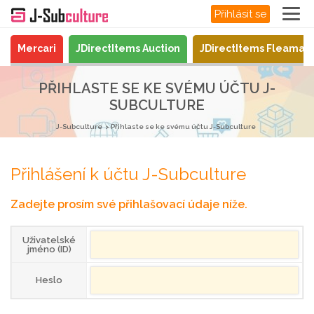
Přihlásit se
Mercari
JDirectItems Auction
JDirectItems Fleamar
PŘIHLASTE SE KE SVÉMU ÚČTU J-
SUBCULTURE
J-Subculture
Přihlaste se ke svému účtu J-Subculture
Přihlášení k účtu J-Subculture
Zadejte prosím své přihlašovací údaje níže.
Uživatelské
jméno (ID)
Heslo