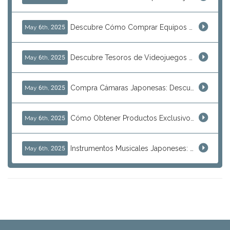
Descubre Cómo Comprar Equipos de Pesca Japoneses Directamente desde Japón
May 6th, 2025
Descubre Tesoros de Videojuegos Japoneses Para Reventa: Consolas y Joyas de Arcade
May 6th, 2025
Compra Cámaras Japonesas: Descubre Modelos de Canon, Nikon y Sony desde Japón
May 6th, 2025
Cómo Obtener Productos Exclusivos de Anime y Cultura Otaku en Japón
May 6th, 2025
Instrumentos Musicales Japoneses: Descubre el Tesoro Oculto para la Reventa
May 6th, 2025