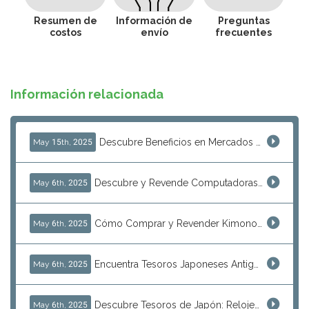
Resumen de
Información de
Preguntas
costos
envío
frecuentes
Información relacionada
Descubre Beneficios en Mercados de Pulgas Japoneses: Cómo J-Subculture Impulsa las Ventas Sin Inventario
May 15th, 2025
Descubre y Revende Computadoras Vintage Japonesas: MSX, PC-98 y Más
May 6th, 2025
Cómo Comprar y Revender Kimonos Japoneses Auténticos
May 6th, 2025
Encuentra Tesoros Japoneses Antiguos: Cerámica, Platos y Más para Revender
May 6th, 2025
Descubre Tesoros de Japón: Relojes Vintage y Productos de Colección para Reventa
May 6th, 2025