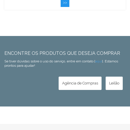
>>
ENCONTRE OS PRODUTOS QUE DESEJA COMPRAR
Se tiver dúvidas sobre o uso do serviço, entre em contato [
aqui
]. Estamos
prontos para ajudar!
Agência de Compras
Leilão