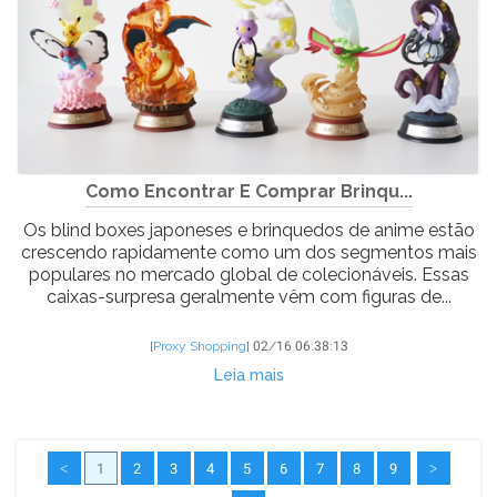
Como Encontrar E Comprar Brinqu...
Os blind boxes japoneses e brinquedos de anime estão
crescendo rapidamente como um dos segmentos mais
populares no mercado global de colecionáveis. Essas
caixas-surpresa geralmente vêm com figuras de...
[
Proxy Shopping
]
02/16 06:38:13
Leia mais
<
1
2
3
4
5
6
7
8
9
>