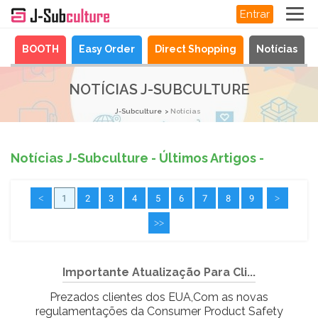
Entrar
a
BOOTH
Easy Order
Direct Shopping
Notícias
NOTÍCIAS J-SUBCULTURE
J-Subculture
Notícias
Notícias J-Subculture - Últimos Artigos -
<
1
2
3
4
5
6
7
8
9
>
>>
Importante Atualização Para Cli...
Prezados clientes dos EUA,Com as novas
regulamentações da Consumer Product Safety