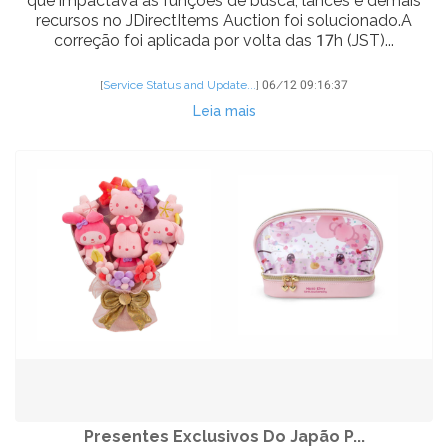
que impactava as funções de busca, lances e demais
recursos no JDirectItems Auction foi solucionado.A
correção foi aplicada por volta das 17h (JST)...
[
Service Status and Update...
]
06/12 09:16:37
Leia mais
Presentes Exclusivos Do Japão P...