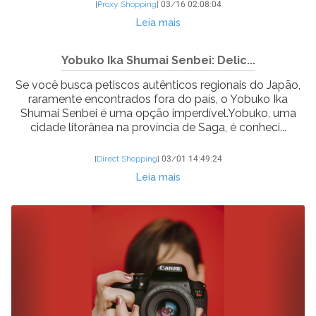
[
Proxy Shopping
]
03/16 02:08:04
Leia mais
Yobuko Ika Shumai Senbei: Delic...
Se você busca petiscos autênticos regionais do Japão,
raramente encontrados fora do país, o Yobuko Ika
Shumai Senbei é uma opção imperdível.Yobuko, uma
cidade litorânea na província de Saga, é conheci...
[
Direct Shopping
]
03/01 14:49:24
Leia mais