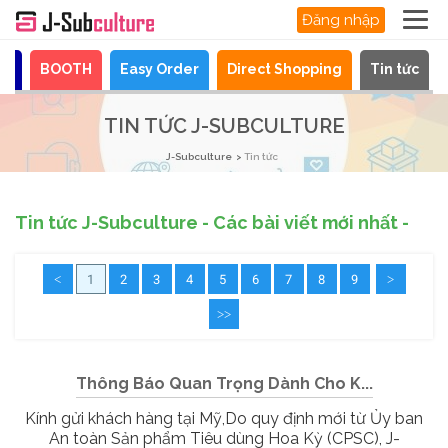
Đăng nhập
ya
BOOTH
Easy Order
Direct Shopping
Tin tức
TIN TỨC J-SUBCULTURE
J-Subculture
Tin tức
Tin tức J-Subculture - Các bài viết mới nhất -
<
1
2
3
4
5
6
7
8
9
>
>>
Thông Báo Quan Trọng Dành Cho K...
Kính gửi khách hàng tại Mỹ,Do quy định mới từ Ủy ban
An toàn Sản phẩm Tiêu dùng Hoa Kỳ (CPSC), J-