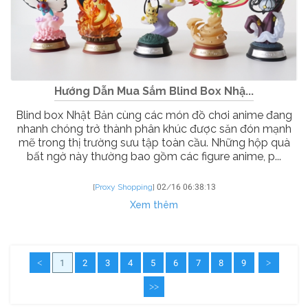
Hướng Dẫn Mua Sắm Blind Box Nhậ...
Blind box Nhật Bản cùng các món đồ chơi anime đang
nhanh chóng trở thành phân khúc được săn đón mạnh
mẽ trong thị trường sưu tập toàn cầu. Những hộp quà
bất ngờ này thường bao gồm các figure anime, p...
[
Proxy Shopping
]
02/16 06:38:13
Xem thêm
<
1
2
3
4
5
6
7
8
9
>
>>