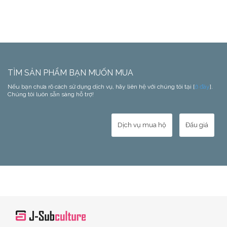
TÌM SẢN PHẨM BẠN MUỐN MUA
Nếu bạn chưa rõ cách sử dụng dịch vụ, hãy liên hệ với chúng tôi tại [
ở đây
].
Chúng tôi luôn sẵn sàng hỗ trợ!
Dịch vụ mua hộ
Đấu giá