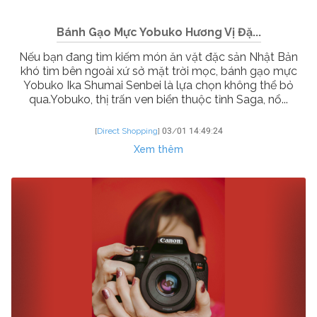
Bánh Gạo Mực Yobuko Hương Vị Đặ...
Nếu bạn đang tìm kiếm món ăn vặt đặc sản Nhật Bản
khó tìm bên ngoài xứ sở mặt trời mọc, bánh gạo mực
Yobuko Ika Shumai Senbei là lựa chọn không thể bỏ
qua.Yobuko, thị trấn ven biển thuộc tỉnh Saga, nổ...
[
Direct Shopping
]
03/01 14:49:24
Xem thêm