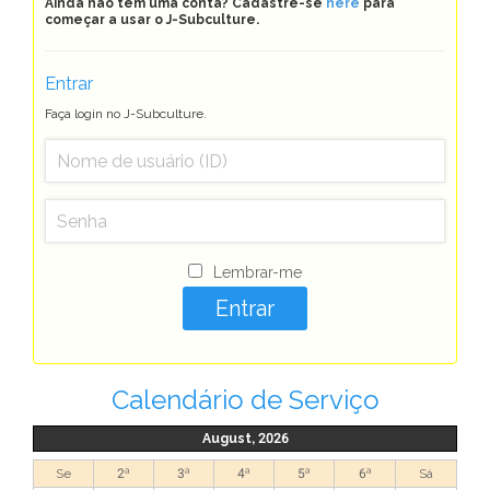
Ainda não tem uma conta? Cadastre-se
here
para
começar a usar o J-Subculture.
Entrar
Faça login no J-Subculture.
Lembrar-me
Calendário de Serviço
August, 2026
Se
2ª
3ª
4ª
5ª
6ª
Sá