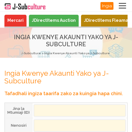
Ingia
Mercari
JDirectItems Auction
JDirectItems Fleamar
INGIA KWENYE AKAUNTI YAKO YA J-
SUBCULTURE
J-Subculture
Ingia Kwenye Akaunti Yako ya J-Subculture
Ingia Kwenye Akaunti Yako ya J-
Subculture
Tafadhali ingiza taarifa zako za kuingia hapa chini.
Jina la
Mtumiaji (ID)
Nenosiri