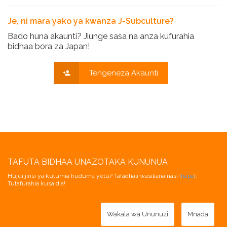
Je, ni mara yako ya kwanza J-Subculture?
Bado huna akaunti? Jiunge sasa na anza kufurahia
bidhaa bora za Japan!
Tengeneza Akaunti
TAFUTA BIDHAA UNAZOTAKA KUNUNUA
Hujui jinsi ya kutumia huduma yetu? Tafadhali wasiliana nasi [
hapa
].
Tutafurahia kusaidia!
Wakala wa Ununuzi
Mnada