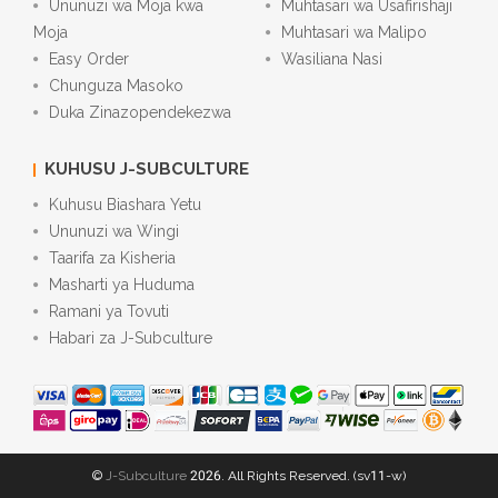
Ununuzi wa Moja kwa
Muhtasari wa Usafirishaji
Moja
Muhtasari wa Malipo
Easy Order
Wasiliana Nasi
Chunguza Masoko
Duka Zinazopendekezwa
KUHUSU J-SUBCULTURE
Kuhusu Biashara Yetu
Ununuzi wa Wingi
Taarifa za Kisheria
Masharti ya Huduma
Ramani ya Tovuti
Habari za J-Subculture
©
J-Subculture
2026. All Rights Reserved. (sv11-w)