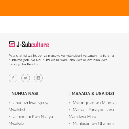
Pata urahisi wa kupenya masoko ya mtandaoni ya Japani na furahia
huduma yetu ya ununuzi wa kuwasilisha kwa kuaminika kwa
mibofyo kadhaa tu.
NUNUA NASI
MSAADA & USAIDIZI
Ununuzi kwa Njia ya
Mwongozo wa Mtumiaji
Mwakilishi
Maswali Yanayoulizwa
Ushindani Kwa Njia ya
Mara kwa Mara
Mwakala
Muhtasari wa Gharama