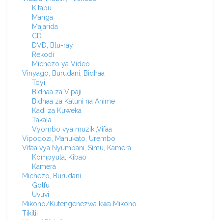
Kitabu
Manga
Majarida
CD
DVD, Blu-ray
Rekodi
Michezo ya Video
Vinyago, Burudani, Bidhaa
Toyi
Bidhaa za Vipaji
Bidhaa za Katuni na Anime
Kadi za Kuweka
Takala
Vyombo vya muziki,Vifaa
Vipodozi, Manukato, Urembo
Vifaa vya Nyumbani, Simu, Kamera
Kompyuta, Kibao
Kamera
Michezo, Burudani
Golfu
Uvuvi
Mikono/Kutengenezwa kwa Mikono
Tikitii