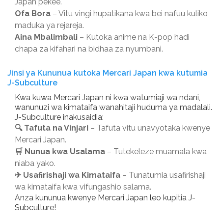
Japan pekee.
Ofa Bora
– Vitu vingi hupatikana kwa bei nafuu kuliko
maduka ya rejareja.
Aina Mbalimbali
– Kutoka anime na K-pop hadi
chapa za kifahari na bidhaa za nyumbani.
Jinsi ya Kununua kutoka Mercari Japan kwa kutumia
J-Subculture
Kwa kuwa Mercari Japan ni kwa watumiaji wa ndani,
wanunuzi wa kimataifa wanahitaji huduma ya madalali.
J-Subculture inakusaidia:
🔍 Tafuta na Vinjari
– Tafuta vitu unavyotaka kwenye
Mercari Japan.
🛒 Nunua kwa Usalama
– Tutekeleze muamala kwa
niaba yako.
✈ Usafirishaji wa Kimataifa
– Tunatumia usafirishaji
wa kimataifa kwa vifungashio salama.
Anza kununua kwenye Mercari Japan leo kupitia J-
Subculture!