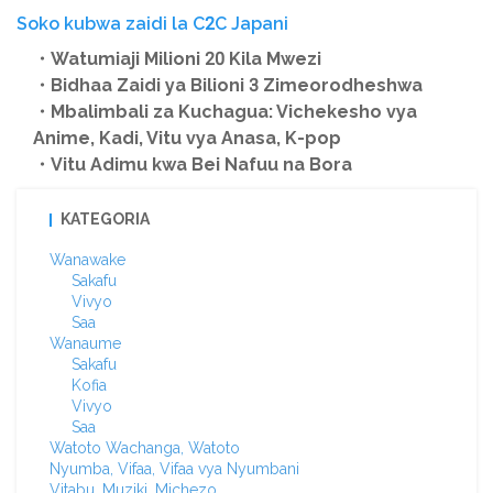
Soko kubwa zaidi la C2C Japani
・Watumiaji Milioni 20 Kila Mwezi
・Bidhaa Zaidi ya Bilioni 3 Zimeorodheshwa
・Mbalimbali za Kuchagua: Vichekesho vya
Anime, Kadi, Vitu vya Anasa, K-pop
・Vitu Adimu kwa Bei Nafuu na Bora
KATEGORIA
Wanawake
Sakafu
Vivyo
Saa
Wanaume
Sakafu
Kofia
Vivyo
Saa
Watoto Wachanga, Watoto
Nyumba, Vifaa, Vifaa vya Nyumbani
Vitabu, Muziki, Michezo