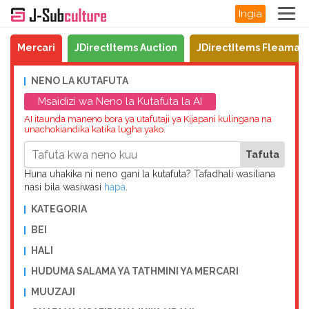
Ingia
Mercari
JDirectItems Auction
JDirectItems Fleamar
NENO LA KUTAFUTA
Msaidizi wa Neno la Kutafuta la AI
AI itaunda maneno bora ya utafutaji ya Kijapani kulingana na
unachokiandika katika lugha yako.
Huna uhakika ni neno gani la kutafuta? Tafadhali wasiliana
nasi bila wasiwasi
hapa
.
KATEGORIA
BEI
HALI
HUDUMA SALAMA YA TATHMINI YA MERCARI
MUUZAJI