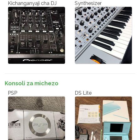
Kichanganyaji cha DJ
Synthesizer
Konsoli za michezo
PSP
DS Lite