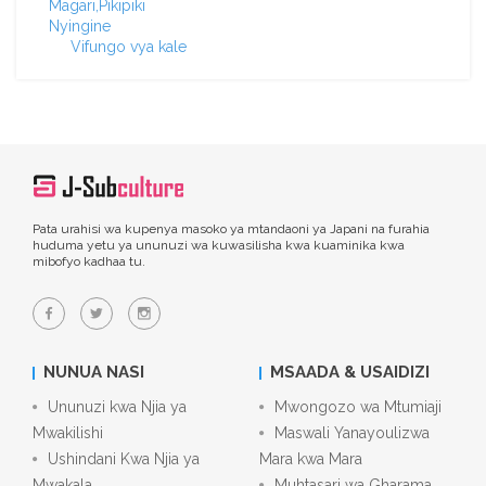
Magari,Pikipiki
Nyingine
Vifungo vya kale
Pata urahisi wa kupenya masoko ya mtandaoni ya Japani na furahia
huduma yetu ya ununuzi wa kuwasilisha kwa kuaminika kwa
mibofyo kadhaa tu.
NUNUA NASI
MSAADA & USAIDIZI
Ununuzi kwa Njia ya
Mwongozo wa Mtumiaji
Mwakilishi
Maswali Yanayoulizwa
Ushindani Kwa Njia ya
Mara kwa Mara
Mwakala
Muhtasari wa Gharama