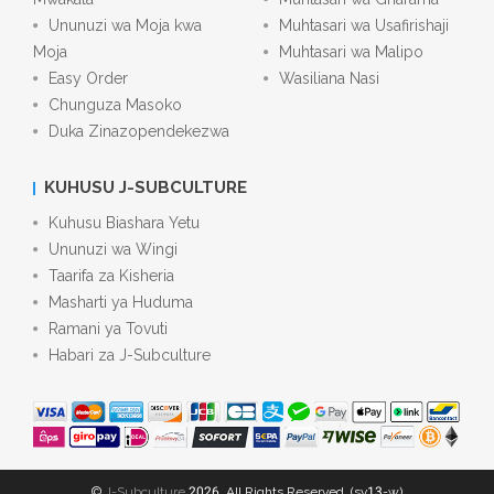
Ununuzi wa Moja kwa
Muhtasari wa Usafirishaji
Moja
Muhtasari wa Malipo
Easy Order
Wasiliana Nasi
Chunguza Masoko
Duka Zinazopendekezwa
KUHUSU J-SUBCULTURE
Kuhusu Biashara Yetu
Ununuzi wa Wingi
Taarifa za Kisheria
Masharti ya Huduma
Ramani ya Tovuti
Habari za J-Subculture
©
J-Subculture
2026. All Rights Reserved. (sv13-w)