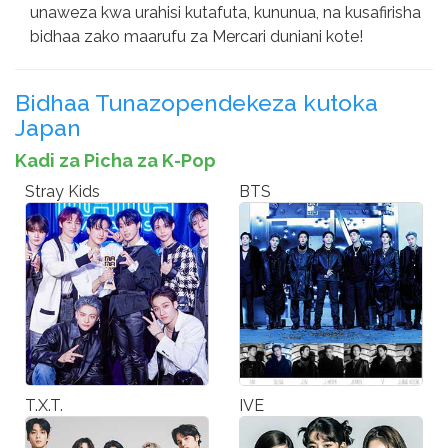
unaweza kwa urahisi kutafuta, kununua, na kusafirisha
bidhaa zako maarufu za Mercari duniani kote!
Bidhaa Tunazopendekeza kutoka
Japan
Kadi za Picha za K-Pop
Stray Kids
BTS
T.X.T.
IVE