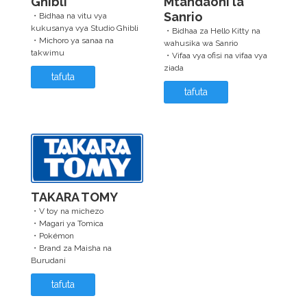
Ghibli
Mtandaoni la
Sanrio
・Bidhaa na vitu vya
kukusanya vya Studio Ghibli
・Bidhaa za Hello Kitty na
・Michoro ya sanaa na
wahusika wa Sanrio
takwimu
・Vifaa vya ofisi na vifaa vya
ziada
tafuta
tafuta
TAKARA TOMY
・V toy na michezo
・Magari ya Tomica
・Pokémon
・Brand za Maisha na
Burudani
tafuta