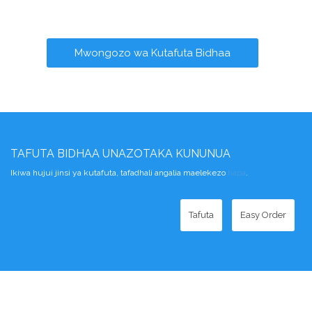
Mwongozo wa Kutafuta Bidhaa
TAFUTA BIDHAA UNAZOTAKA KUNUNUA
Ikiwa hujui jinsi ya kutafuta, tafadhali angalia maelekezo
hapa
.
Tafuta
Easy Order