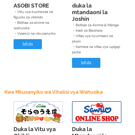
ASOBI STORE
duka la
mtandaoni la
・Vitu vya kuchezea na
figures za vitendo
Joshin
・Bidhaa za anime na
・Bidhaa za Anime & Manga
wahusika
・Kadi za Biashara
・Vipenzi na vikusanyiko
・Vifaa vya nyumbani na
jikoni
tafuta
・Kamera na vifaa vya upigaji
picha
tafuta
Kwa Mkusanyiko wa Vihalisi vya Wahusika
Duka la Vitu vya
Duka la