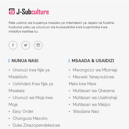
Pata urahisi wa kupenya masoko ya mtandaoni ya Japani na furahia
huduma yetu ya ununuzi wa kuwasilisha kwa kuaminika kwa
mibofyo kadhaa tu.
NUNUA NASI
MSAADA & USAIDIZI
Ununuzi kwa Njia ya
Mwongozo wa Mtumiaji
Mwakilishi
Maswali Yanayoulizwa
Ushindani Kwa Njia ya
Mara kwa Mara
Mwakala
Muhtasari wa Gharama
Ununuzi wa Moja kwa
Muhtasari wa Usafirishaji
Moja
Muhtasari wa Malipo
Easy Order
Wasiliana Nasi
Chunguza Masoko
Duka Zinazopendekezwa