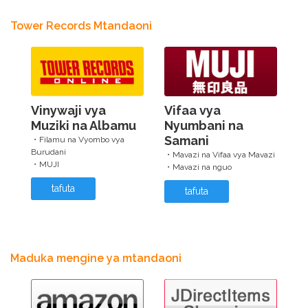
Tower Records Mtandaoni
Vinywaji vya
Vifaa vya
Muziki na Albamu
Nyumbani na
Samani
・Filamu na Vyombo vya
Burudani
・Mavazi na Vifaa vya Mavazi
・MUJI
・Mavazi na nguo
tafuta
tafuta
Maduka mengine ya mtandaoni