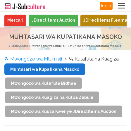
Ingia
Mercari
JDirectItems Auction
JDirectItems Fleamar
MUHTASARI WA KUPATIKANA MASOKO
J-Subculture
Mwongozo wa Mtumiaji
Muhtasari wa Kupatikana Masoko
📂
Mwongozo wa Mtumiaji
> 🔍 Kutafuta na Kuagiza
Muhtasari wa Kupatikana Masoko
Mwongozo wa Kutafuta Bidhaa
Mwongozo wa Kuagiza na Kutoa Zabuni
Mwongozo wa Kuuza Kwenye JDirectItems Auction