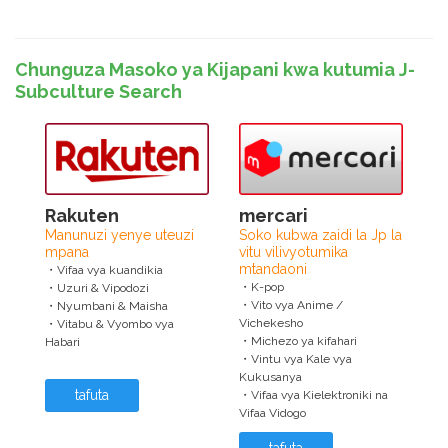
Chunguza Masoko ya Kijapani kwa kutumia J-
Subculture Search
Rakuten
mercari
Manunuzi yenye uteuzi
Soko kubwa zaidi la Jp la
mpana
vitu vilivyotumika
mtandaoni
・Vifaa vya kuandikia
・K-pop
・Uzuri & Vipodozi
・Vito vya Anime /
・Nyumbani & Maisha
Vichekesho
・Vitabu & Vyombo vya
・Michezo ya kifahari
Habari
・Vintu vya Kale vya
Kukusanya
tafuta
・Vifaa vya Kielektroniki na
Vifaa Vidogo