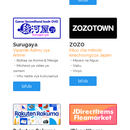
tafuta
Surugaya
ZOZO
Vipande Adimu vya
Kituo cha mitindo
Anime
kinachoongoza Japani
・Bidhaa za Anime & Manga
・Mavazi na Nguo
・Michezo ya video ya
・Viatu
zamani
・Vivyo
・Vitu nadra vya kukusanya
tafuta
tafuta