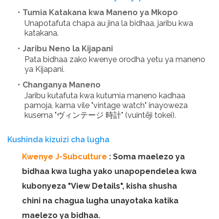
・Tumia Katakana kwa Maneno ya Mkopo
Unapotafuta chapa au jina la bidhaa, jaribu kwa
katakana.
・Jaribu Neno la Kijapani
Pata bidhaa zako kwenye orodha yetu ya maneno
ya Kijapani.
・Changanya Maneno
Jaribu kutafuta kwa kutumia maneno kadhaa
pamoja, kama vile "vintage watch" inayoweza
kusema "ヴィンテージ 時計" (vuintēji tokei).
Kushinda kizuizi cha lugha
Kwenye J-Subculture
: Soma maelezo ya
bidhaa kwa lugha yako unapopendelea kwa
kubonyeza "View Details", kisha shusha
chini na chagua lugha unayotaka katika
maelezo ya bidhaa.