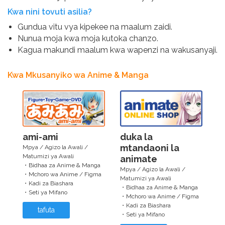
Kwa nini tovuti asilia?
Gundua vitu vya kipekee na maalum zaidi.
Nunua moja kwa moja kutoka chanzo.
Kagua makundi maalum kwa wapenzi na wakusanyaji.
Kwa Mkusanyiko wa Anime & Manga
ami-ami
duka la
mtandaoni la
Mpya / Agizo la Awali /
Matumizi ya Awali
animate
・Bidhaa za Anime & Manga
Mpya / Agizo la Awali /
・Mchoro wa Anime / Figma
Matumizi ya Awali
・Kadi za Biashara
・Bidhaa za Anime & Manga
・Seti ya Mifano
・Mchoro wa Anime / Figma
・Kadi za Biashara
tafuta
・Seti ya Mifano