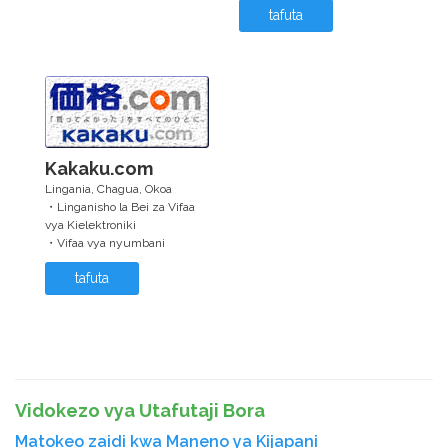
tafuta
Kakaku.com
Lingania, Chagua, Okoa
・Linganisho la Bei za Vifaa
vya Kielektroniki
・Vifaa vya nyumbani
tafuta
Vidokezo vya Utafutaji Bora
Matokeo zaidi kwa Maneno ya Kijapani