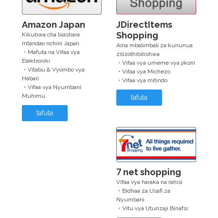
Amazon Japan
JDirectItems
Shopping
Kikubwa cha biashara
mtandao nchini Japan
Aina mbalimbali za kununua
・Mafuta na Vifaa vya
zilizothibitishwa
Elektroniki
・Vifaa vya umeme vya jikoni
・Vitabu & Vyombo vya
・Vifaa vya Michezo
Habari
・Vifaa vya mitindo
・Vifaa vya Nyumbani
Muhimu
tafuta
tafuta
7 net shopping
Vifaa vya haraka na rahisi
・Bidhaa za Usafi za
Nyumbani
・Vitu vya Utunzaji Binafsi