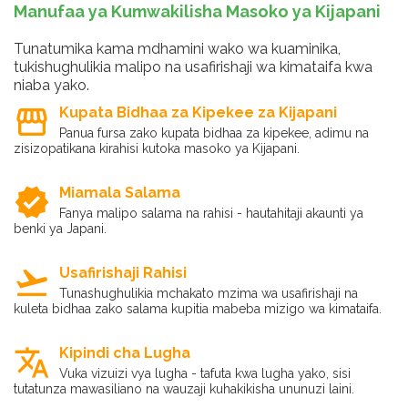
Manufaa ya Kumwakilisha Masoko ya Kijapani
Tunatumika kama mdhamini wako wa kuaminika,
tukishughulikia malipo na usafirishaji wa kimataifa kwa
niaba yako.
storefront
Kupata Bidhaa za Kipekee za Kijapani
Panua fursa zako kupata bidhaa za kipekee, adimu na
zisizopatikana kirahisi kutoka masoko ya Kijapani.
verified
Miamala Salama
Fanya malipo salama na rahisi - hautahitaji akaunti ya
benki ya Japani.
flight_takeoff
Usafirishaji Rahisi
Tunashughulikia mchakato mzima wa usafirishaji na
kuleta bidhaa zako salama kupitia mabeba mizigo wa kimataifa.
translate
Kipindi cha Lugha
Vuka vizuizi vya lugha - tafuta kwa lugha yako, sisi
tutatunza mawasiliano na wauzaji kuhakikisha ununuzi laini.