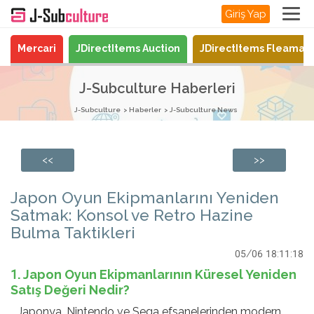
Giriş Yap
Mercari
JDirectItems Auction
JDirectItems Fleamar
J-Subculture Haberleri
J-Subculture
Haberler
J-Subculture News
<<
>>
Japon Oyun Ekipmanlarını Yeniden
Satmak: Konsol ve Retro Hazine
Bulma Taktikleri
05/06 18:11:18
1. Japon Oyun Ekipmanlarının Küresel Yeniden
Satış Değeri Nedir?
Japonya, Nintendo ve Sega efsanelerinden modern