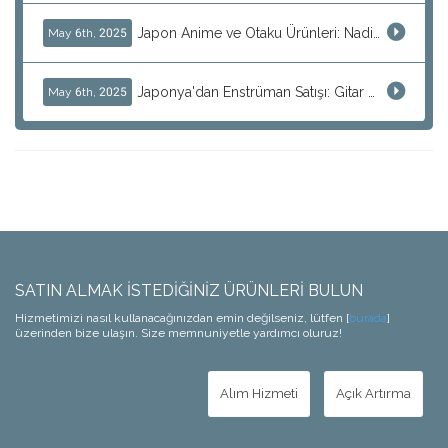
Japon Anime ve Otaku Ürünleri: Nadir Figürlerin Satışında İpuçları
May 6th, 2025
Japonya'dan Enstrüman Satışı: Gitar ve Ses Ekipmanları
May 6th, 2025
SATIN ALMAK İSTEDIĞINIZ ÜRÜNLERI BULUN
Hizmetimizi nasıl kullanacağınızdan emin değilseniz, lütfen [
burada
]
üzerinden bize ulaşın. Size memnuniyetle yardımcı oluruz!
Alım Hizmeti
Açık Artırma