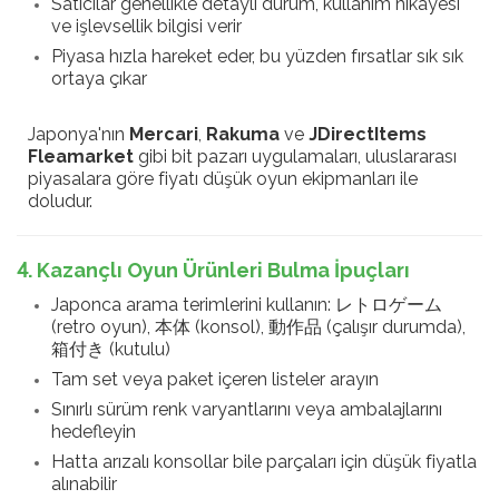
Satıcılar genellikle detaylı durum, kullanım hikayesi
ve işlevsellik bilgisi verir
Piyasa hızla hareket eder, bu yüzden fırsatlar sık sık
ortaya çıkar
Japonya'nın
Mercari
,
Rakuma
ve
JDirectItems
Fleamarket
gibi bit pazarı uygulamaları, uluslararası
piyasalara göre fiyatı düşük oyun ekipmanları ile
doludur.
4. Kazançlı Oyun Ürünleri Bulma İpuçları
Japonca arama terimlerini kullanın: レトロゲーム
(retro oyun), 本体 (konsol), 動作品 (çalışır durumda),
箱付き (kutulu)
Tam set veya paket içeren listeler arayın
Sınırlı sürüm renk varyantlarını veya ambalajlarını
hedefleyin
Hatta arızalı konsollar bile parçaları için düşük fiyatla
alınabilir