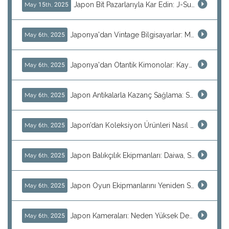
Japon Bit Pazarlarıyla Kar Edin: J-Subculture ile Yüksek Kar Marjı ve Envantersiz Satış Yöntemi
May 15th, 2025
Japonya'dan Vintage Bilgisayarlar: MSX, PC-98, Eski Mac Modelleri ve Daha Fazlasını Kaçırmayın!
May 6th, 2025
Japonya'dan Otantik Kimonolar: Kaynak Bulma ve Yeniden Satış Rehberi
May 6th, 2025
Japon Antikalarla Kazanç Sağlama: Seramik Vazolar, Dekoratif Tabaklar ve Daha Fazlası
May 6th, 2025
Japon’dan Koleksiyon Ürünleri Nasıl Bulunur: Vintage Saatler ve Nadir Hobi Ürünleri
May 6th, 2025
Japon Balıkçılık Ekipmanları: Daiwa, Shimano ve Daha Fazlasını Doğrudan Japonya'dan Temin Edin
May 6th, 2025
Japon Oyun Ekipmanlarını Yeniden Satmak: Konsol ve Retro Hazine Bulma Taktikleri
May 6th, 2025
Japon Kameraları: Neden Yüksek Değerli Bir Yatırım
May 6th, 2025