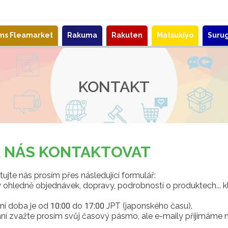
ems Fleamarket
Rakuma
Rakuten
Matsukiyo
Suru
KONTAKT
K NÁS KONTAKTOVAT
ujte nás prosím přes následující formulář:
ohledně objednávek, dopravy, podrobností o produktech... kl
í doba je od 10:00 do 17:00 JPT (japonského času).
ání zvažte prosím svůj časový pásmo, ale e-maily přijímáme