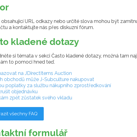
or
obsahující URL odkazy nebo určité slova mohou být zamítnut
čtu a kontaktujte nás přes diskuzní fórum.
to kladené dotazy
něte si témata v sekci Často kladené dotazy, možná tam najd
ám to pomoci hned teď.
hazovat na JDirectItems Auction
ch obchodů může J-Subculture nakupovat
sou poplatky za službu nákupního zprostředkování
rušit objednávku
skám zpět zůstatek svého vkladu
azit všechny FAQ
taktní formulář