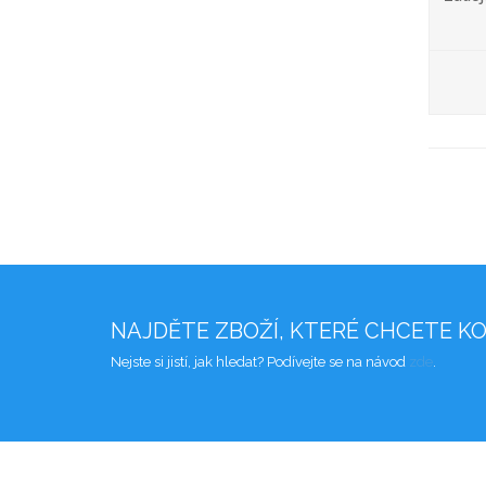
NAJDĚTE ZBOŽÍ, KTERÉ CHCETE K
Nejste si jistí, jak hledat? Podívejte se na návod
zde
.