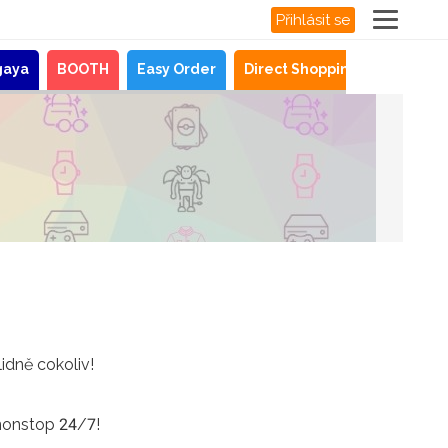
Přihlásit se
gaya
BOOTH
Easy Order
Direct Shopping
Novinky
idně cokoliv!
 nonstop 24/7!