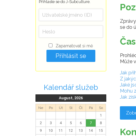
Přihlaste se do J-Subculture.
Poz
Zprávy 
se do ú
Čas
Zapamatovat si mě
Prohléd
Může v
Jak při
Z jaký
Jaké j
Kalendář služeb
Mohu z
Jak zí
August, 2026
Ne
Po
Út
St
Čt
Pá
So
Zobr
1
2
3
4
5
6
7
8
Kon
9
10
11
12
13
14
15