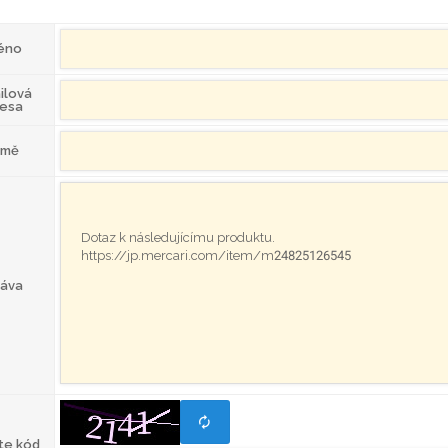
éno
ilová
resa
emě
ráva
te kód