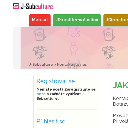
Mercari
JDirectItems Auction
JDirectIt
J-Subculture
Kontaktujte nás
Registrovat se
JA
Nemáte účet? Zaregistrujte se
here
a začněte využívat J-
Kontakt
Subculture.
Dotazy 
Provozn
Přihlásit se
Při vol