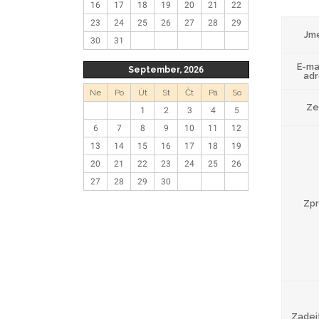
16
17
18
19
20
21
22
23
24
25
26
27
28
29
Jm
30
31
E-ma
September, 2026
ad
Ne
Po
Út
St
Čt
Pá
So
Z
1
2
3
4
5
6
7
8
9
10
11
12
13
14
15
16
17
18
19
20
21
22
23
24
25
26
27
28
29
30
Zp
Zadej