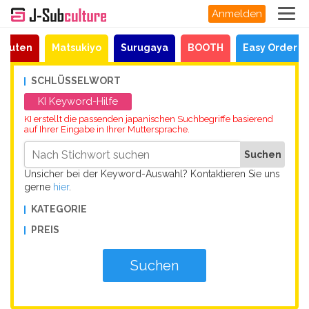
Anmelden
akuten
Matsukiyo
Surugaya
BOOTH
Easy Order
SCHLÜSSELWORT
KI Keyword-Hilfe
KI erstellt die passenden japanischen Suchbegriffe basierend
auf Ihrer Eingabe in Ihrer Muttersprache.
Unsicher bei der Keyword-Auswahl? Kontaktieren Sie uns
gerne
hier
.
KATEGORIE
PREIS