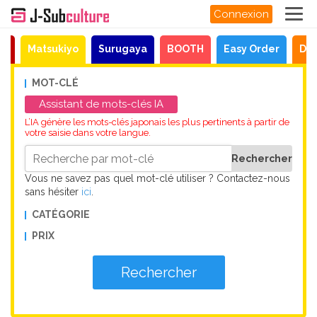
Connexion
en
Matsukiyo
Surugaya
BOOTH
Easy Order
Dir
MOT-CLÉ
Assistant de mots-clés IA
L’IA génère les mots-clés japonais les plus pertinents à partir de
votre saisie dans votre langue.
Vous ne savez pas quel mot-clé utiliser ? Contactez-nous
sans hésiter
ici
.
CATÉGORIE
PRIX