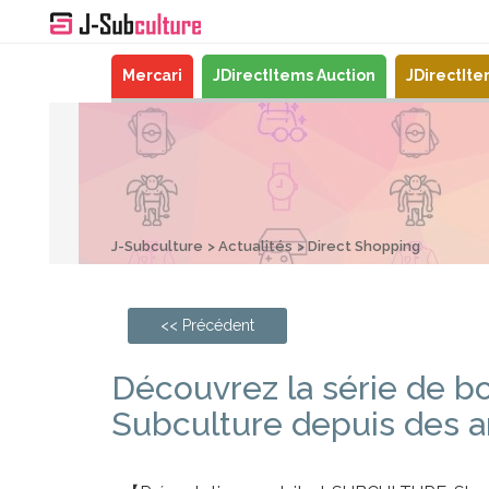
Mercari
JDirectItems Auction
JDirectIt
J-Subculture
Actualités
Direct Shopping
<< Précédent
Découvrez la série de b
Subculture depuis des a