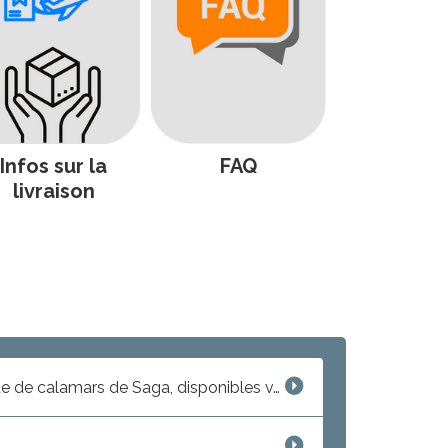
Infos sur la
FAQ
livraison
Découvrez les Yobuko Ika Shumai Senbei : les crackers japonais premium au goût unique de calamars de Saga, disponibles v...