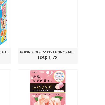
POPIN' COOKIN' DIY CAN BE HAD BY PANYA'S
POPIN' COOKIN' DIY FUNNY RAMEN SHOP
US$ 1.73