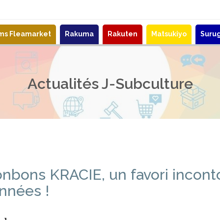
ems Fleamarket
Rakuma
Rakuten
Matsukiyo
Suru
Actualités J-Subculture
onbons KRACIE, un favori incont
nnées !