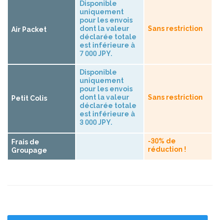
Disponible
uniquement
pour les envois
dont la valeur
Sans restriction
Air Packet
déclarée totale
est inférieure à
7 000 JPY.
Disponible
uniquement
pour les envois
dont la valeur
Sans restriction
Petit Colis
déclarée totale
est inférieure à
3 000 JPY.
-30% de
Frais de
réduction !
Groupage