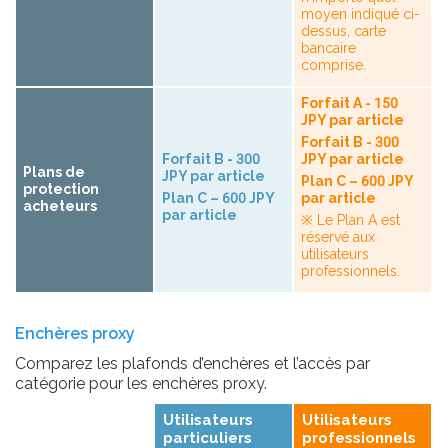
moyen indiqué ci-
dessus, carte
bancaire
comprise.
Forfait A - 150
JPY par article
Forfait B - 300
Forfait B - 300
JPY par article
Plans de
JPY par article
Plan C – 600 JPY
protection
Plan C – 600 JPY
par article
acheteurs
par article
※ Le Plan A est
réservé aux
utilisateurs
professionnels.
Enchères proxy
Comparez les plafonds d’enchères et l’accès par
catégorie pour les enchères proxy.
Utilisateurs
Utilisateurs
particuliers
professionnels