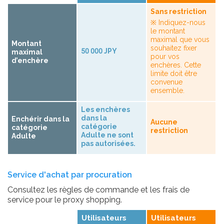
Sans restriction
※ Indiquez-nous
le montant
maximal que vous
Montant
souhaitez fixer
50 000 JPY
maximal
pour vos
d’enchère
enchères. Cette
limite doit être
convenue
ensemble.
Les enchères
dans la
Enchérir dans la
Aucune
catégorie
catégorie
restriction
Adulte ne sont
Adulte
pas autorisées.
Service d'achat par procuration
Consultez les règles de commande et les frais de
service pour le proxy shopping.
Utilisateurs
Utilisateurs