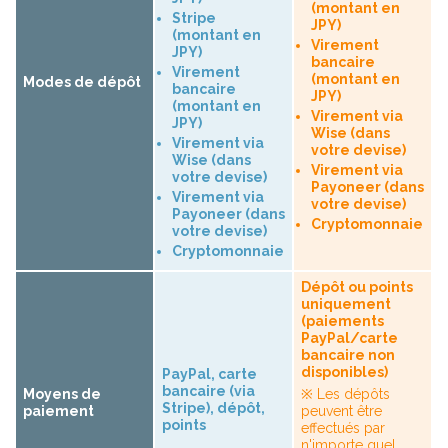
(montant en
Stripe
JPY)
(montant en
Virement
JPY)
bancaire
Virement
(montant en
Modes de dépôt
bancaire
JPY)
(montant en
Virement via
JPY)
Wise (dans
Virement via
votre devise)
Wise (dans
Virement via
votre devise)
Payoneer (dans
Virement via
votre devise)
Payoneer (dans
Cryptomonnaie
votre devise)
Cryptomonnaie
Dépôt ou points
uniquement
(paiements
PayPal/carte
bancaire non
disponibles)
PayPal, carte
bancaire (via
Moyens de
※ Les dépôts
Stripe), dépôt,
paiement
peuvent être
points
effectués par
n'importe quel