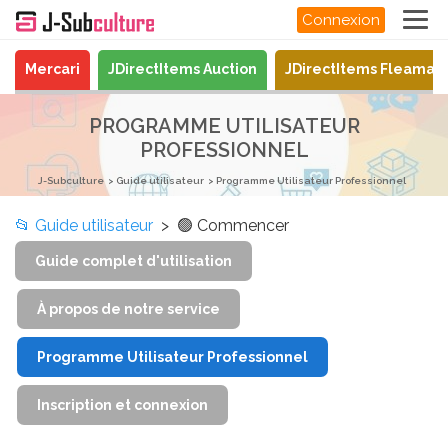
Connexion
Mercari
JDirectItems Auction
JDirectItems Fleamar
PROGRAMME UTILISATEUR
PROFESSIONNEL
J-Subculture
Guide utilisateur
Programme Utilisateur Professionnel
📂
Guide utilisateur
> 🟢 Commencer
Guide complet d'utilisation
À propos de notre service
Programme Utilisateur Professionnel
Inscription et connexion