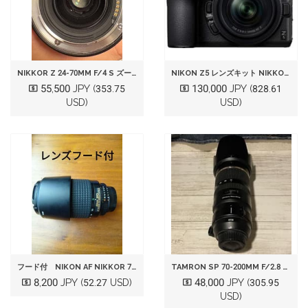
NIKKOR Z 24-70MM F/4 S ズームレンズ
NIKON Z5 レンズキット NIKKOR Z 24-50MM F/4-6.3
55,500 JPY
130,000 JPY
(353.75
(828.61
USD)
USD)
フード付 NIKON AF NIKKOR 70-300MM 1:4-5.6DED
TAMRON SP 70-200MM F/2.8 DI VC USD ニコン用
8,200 JPY
48,000 JPY
(52.27 USD)
(305.95
USD)