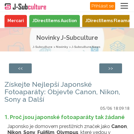
Přihlásit se
Mercari
JDirectItems Auction
JDirectItems Fleamar
Novinky J-Subculture
J-Subculture
Novinky
J-Subculture News
<<
>>
Získejte Nejlepší Japonské
Fotoaparáty: Objevte Canon, Nikon,
Sony a Další
05/06 18:09:18
1. Proč jsou japonské fotoaparáty tak žádané
Japonsko je domovem prestižních značek jako
Canon
,
Nikon
,
Sony
,
Fujifilm
,
Olympus
, které vedou v