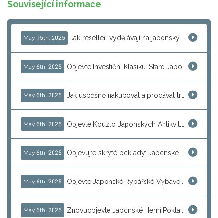
Související informace
Jak reselleři vydělávají na japonských bleších trzích s pomocí J-Subculture
May 15th, 2025
Objevte Investiční Klasiku: Staré Japonské Počítače jako MSX a PC-98
May 6th, 2025
Jak úspěšně nakupovat a prodávat tradiční japonské kimona s J-Subculture
May 6th, 2025
Objevte Kouzlo Japonských Antikvit: Jak Nakupovat a Obnovit Unikátní Poklady
May 6th, 2025
Objevujte skryté poklady: Japonské sběratelské předměty a jejich tržní hodnota
May 6th, 2025
Objevte Japonské Rybářské Vybavení: Daiwa, Shimano a Další
May 6th, 2025
Znovuobjevte Japonské Herní Poklady: Konzole, Retro Hry a Arkádové Klenoty
May 6th, 2025