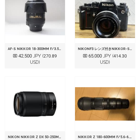
AF-S NIKKOR 18-300MM F/3.5-6.3G
NIKONF3 レンズ付きNIKKOR-S・C AUTO 50MM F/1.4
42,500 JPY
65,000 JPY
(270.89
(414.30
USD)
USD)
NIKON NIKKOR Z DX 50-250MM F/4.5-6.3
NIKKOR Z 180-600MM F/5.6-6.3 VR フィルター付き