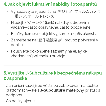
4. Jak objevit lukrativní nabídky fotoaparátů
Vyhledávejte v japonštině: デジカメ, フィルムカメラ,
一眼レフ, オールドレンズ
Hledejte “ジャンク” (junk) nabídky s drobnými
vadami—často opravitelné, často podceněné
Balíčky: kamera + objektivy, kamera + příslušenství
Zaměřte se na “動作確認済み” (provoz potvrzen) v
popisu
Používejte dokončené záznamy na eBay ke
zhodnocení potenciálu prodeje
5. Využijte J-Subculture k bezpečnému nákupu
z Japonska
Zahraniční kupci jsou většinou zablokováni na těchto
platformách—ale s
J-Subculture
máte plný přístup s
podporou.
Co poskytujeme: