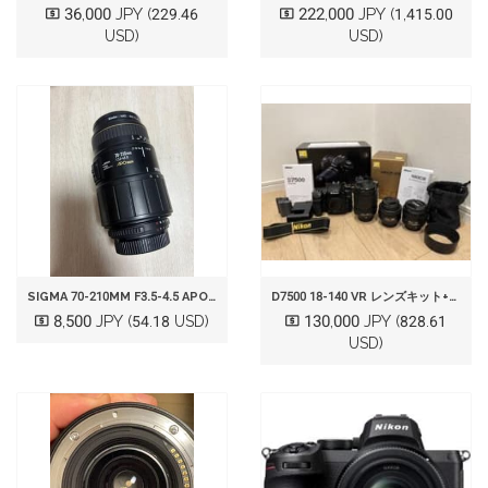
36,000 JPY
222,000 JPY
(229.46
(1,415.00
USD)
USD)
SIGMA 70-210MM F3.5-4.5 APO MACRO[NIKON]
D7500 18-140 VR レンズキット+NIKKOR 35MM 50MM
8,500 JPY
130,000 JPY
(54.18 USD)
(828.61
USD)