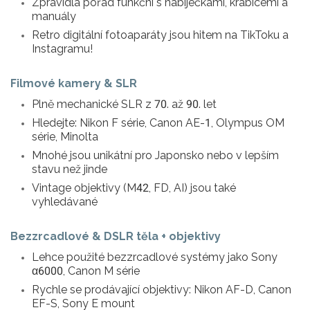
Zpravidla pořád funkční s nabíječkami, krabicemi a
manuály
Retro digitální fotoaparáty jsou hitem na TikToku a
Instagramu!
Filmové kamery & SLR
Plně mechanické SLR z 70. až 90. let
Hledejte: Nikon F série, Canon AE-1, Olympus OM
série, Minolta
Mnohé jsou unikátní pro Japonsko nebo v lepším
stavu než jinde
Vintage objektivy (M42, FD, AI) jsou také
vyhledávané
Bezzrcadlové & DSLR těla + objektivy
Lehce použité bezzrcadlové systémy jako Sony
α6000, Canon M série
Rychle se prodávající objektivy: Nikon AF-D, Canon
EF-S, Sony E mount