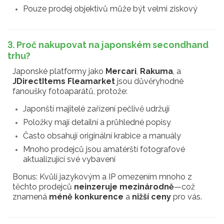
Pouze prodej objektivů může být velmi ziskový
3. Proč nakupovat na japonském secondhand
trhu?
Japonské platformy jako
Mercari
,
Rakuma
, a
JDirectItems Fleamarket
jsou důvěryhodné
fanoušky fotoaparátů, protože:
Japonští majitelé zařízení pečlivě udržují
Položky mají detailní a průhledné popisy
Často obsahují originální krabice a manuály
Mnoho prodejců jsou amatérští fotografové
aktualizující své vybavení
Bonus: Kvůli jazykovým a IP omezením mnoho z
těchto prodejců
neinzeruje mezinárodně
—což
znamená
méně konkurence
a
nižší ceny
pro vás.