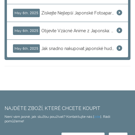
Získejte Nejlepší Japonské Fotoaparáty: Objevte Canon, Nikon, Sony a Další
May 6th, 2025
Objevte Vzácné Anime z Japonska: Jak Najít a Prodávat Jedinečné Sbírkové Předměty
May 6th, 2025
Jak snadno nakupovat japonské hudební nástroje pro další prodej
May 6th, 2025
NAJDĚTE ZBOŽÍ, KTERÉ CHCETE KOUPIT
Není vám jasné, jak službu používat? Kontaktujte nás [
zde
]. Rádi
pomůžeme!