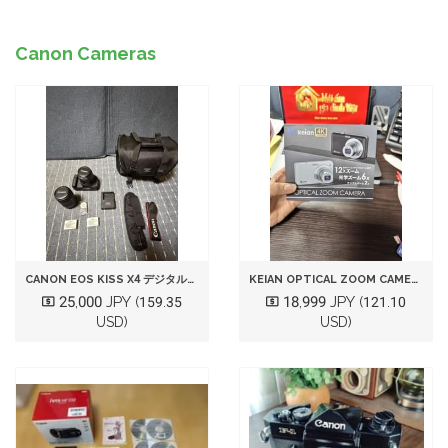
Canon Cameras
CANON EOS KISS X4 デジタル一眼レフカメラ 本体
KEIAN OPTICAL ZOOM CAMERA KDC120 本体
25,000 JPY
18,999 JPY
(159.35
(121.10
USD)
USD)