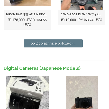
NIKON D610 本体 AF-S NIKKOR 20MM 1.8G
CANON EOS ELAN 100 フィルムカメラ 本体
178,000 JPY
10,000 JPY
(1,134.55
(63.74 USD)
USD)
>> Zobrazit více položek <<
Digital Cameras (Japanese Models)