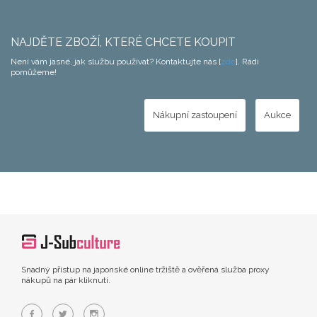
NAJDĚTE ZBOŽÍ, KTERÉ CHCETE KOUPIT
Není vám jasné, jak službu používat? Kontaktujte nás [
zde
]. Rádi
pomůžeme!
Nákupní zastoupení
Aukce
Snadný přístup na japonské online tržiště a ověřená služba proxy
nákupů na pár kliknutí.