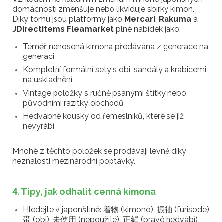
domácností zmenšuje nebo likviduje sbírky kimon.
Díky tomu jsou platformy jako
Mercari
,
Rakuma
a
JDirectItems Fleamarket
plné nabídek jako:
Téměř nenosená kimona předávána z generace na
generaci
Kompletní formální sety s obi, sandály a krabicemi
na uskladnění
Vintage položky s ručně psanými štítky nebo
původními razítky obchodů
Hedvábné kousky od řemeslníků, které se již
nevyrábí
Mnohé z těchto položek se prodávají levně díky
neznalosti mezinárodní poptávky.
4. Tipy, jak odhalit cenná kimona
Hledejte v japonštině: 着物 (kimono), 振袖 (furisode),
帯 (obi), 未使用 (nepoužité), 正絹 (pravé hedvábí)