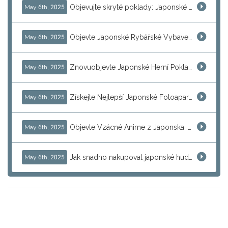
Objevujte skryté poklady: Japonské sběratelské předměty a jejich tržní hodnota
May 6th, 2025
Objevte Japonské Rybářské Vybavení: Daiwa, Shimano a Další
May 6th, 2025
Znovuobjevte Japonské Herní Poklady: Konzole, Retro Hry a Arkádové Klenoty
May 6th, 2025
Získejte Nejlepší Japonské Fotoaparáty: Objevte Canon, Nikon, Sony a Další
May 6th, 2025
Objevte Vzácné Anime z Japonska: Jak Najít a Prodávat Jedinečné Sbírkové Předměty
May 6th, 2025
Jak snadno nakupovat japonské hudební nástroje pro další prodej
May 6th, 2025