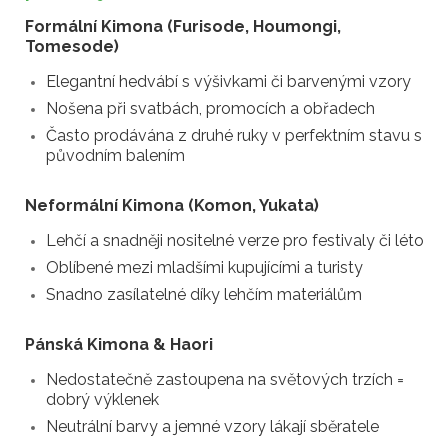
Formální Kimona (Furisode, Houmongi,
Tomesode)
Elegantní hedvábí s výšivkami či barvenými vzory
Nošena při svatbách, promocích a obřadech
Často prodávána z druhé ruky v perfektním stavu s
původním balením
Neformální Kimona (Komon, Yukata)
Lehčí a snadněji nositelné verze pro festivaly či léto
Oblíbené mezi mladšími kupujícími a turisty
Snadno zasílatelné díky lehčím materiálům
Pánská Kimona & Haori
Nedostatečně zastoupena na světových trzích =
dobrý výklenek
Neutrální barvy a jemné vzory lákají sběratele