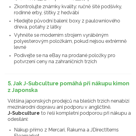
Zkontrolujte známky kvality: ručně šité podšívky,
rodinné erby, štítky z hedvábí
Hledejte původní balení: boxy z paulowniového
dřeva, potahy z látky
Vyhněte se moderním strojem vyráběným
polyesterovým položkám, pokud nejsou extrémně
levné
Podívejte se na eBay na prodané položky pro
potvrzení ceny na zahraničních trzích
5. Jak J-Subculture pomáhá při nákupu kimon
z Japonska
Většina japonských prodejců na bleších trzích nenabízí
mezinárodní dopravu ani podporu v angličtině.
J-Subculture
to řeší kompletní podporou při nákupu a
odesílání:
Nákup přímo z Mercari, Rakuma a JDirectItems
Fleamarket