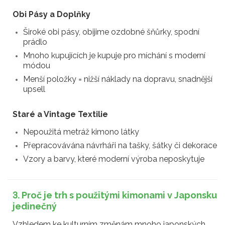
Obi Pásy a Doplňky
Široké obi pásy, obijime ozdobné šňůrky, spodní
prádlo
Mnoho kupujících je kupuje pro míchání s moderní
módou
Menší položky = nižší náklady na dopravu, snadnější
upsell
Staré a Vintage Textilie
Nepoužitá metráž kimono látky
Přepracovávána návrháři na tašky, šátky či dekorace
Vzory a barvy, které moderní výroba neposkytuje
3. Proč je trh s použitými kimonami v Japonsku
jedinečný
Vzhledem ke kulturním změnám mnoho japonských