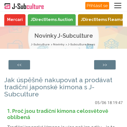
Přihlásit se
Mercari
JDirectItems Auction
JDirectItems Fleamar
Novinky J-Subculture
J-Subculture
Novinky
J-Subculture News
<<
>>
Jak úspěšně nakupovat a prodávat
tradiční japonské kimona s J-
Subculture
05/06 18:19:47
1. Proč jsou tradiční kimona celosvětově
oblíbená