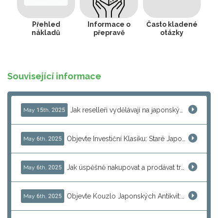
Přehled
Informace o
Často kladené
nákladů
přepravě
otázky
Související informace
Jak reselleři vydělávají na japonských bleších trzích s pomocí J-Subculture
May 15th, 2025
Objevte Investiční Klasiku: Staré Japonské Počítače jako MSX a PC-98
May 6th, 2025
Jak úspěšně nakupovat a prodávat tradiční japonské kimona s J-Subculture
May 6th, 2025
Objevte Kouzlo Japonských Antikvit: Jak Nakupovat a Obnovit Unikátní Poklady
May 6th, 2025