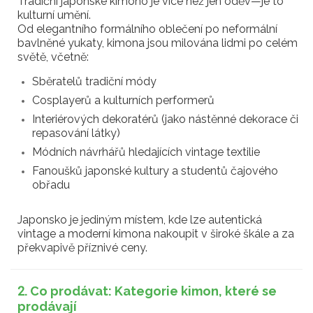
Tradiční japonské kimono je více než jen oděv—je to
kulturní umění.
Od elegantního formálního oblečení po neformální
bavlněné yukaty, kimona jsou milována lidmi po celém
světě, včetně:
Sběratelů tradiční módy
Cosplayerů a kulturních performerů
Interiérových dekoratérů (jako nástěnné dekorace či
repasování látky)
Módních návrhářů hledajících vintage textilie
Fanoušků japonské kultury a studentů čajového
obřadu
Japonsko je jediným místem, kde lze autentická
vintage a moderní kimona nakoupit v široké škále a za
překvapivě příznivé ceny.
2. Co prodávat: Kategorie kimon, které se
prodávají