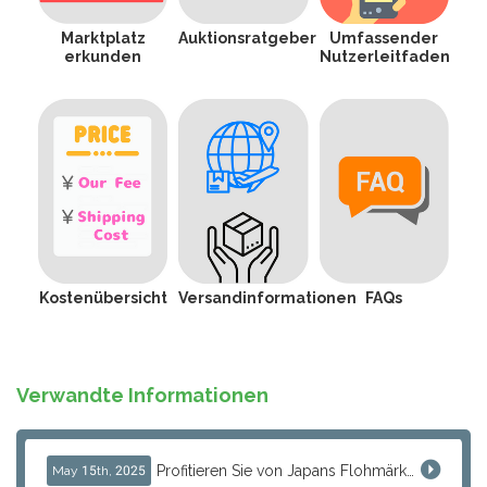
Marktplatz
Auktionsratgeber
Umfassender
erkunden
Nutzerleitfaden
Kostenübersicht
Versandinformationen
FAQs
Verwandte Informationen
Profitieren Sie von Japans Flohmärkten: So nutzen internationale Wiederverkäufer J-Subculture für hochmargigen Handel oh...
May 15th, 2025