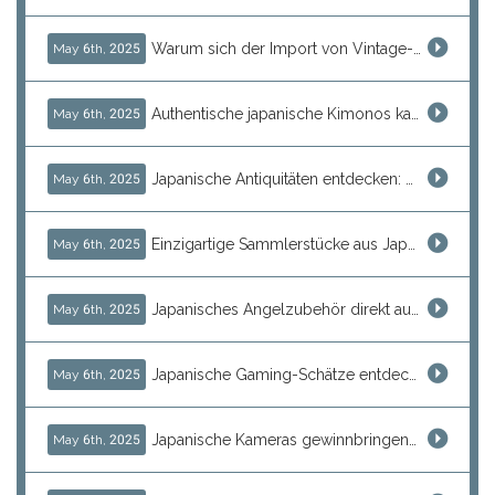
Warum sich der Import von Vintage-Computern aus Japan für Sammler lohnt
May 6th, 2025
Authentische japanische Kimonos kaufen und weiterverkaufen: So finden Sie echte Schätze aus Japan
May 6th, 2025
Japanische Antiquitäten entdecken: Keramikvasen, Dekorteller und traditionelle Kostbarkeiten sicher einkaufen und weiter...
May 6th, 2025
Einzigartige Sammlerstücke aus Japan entdecken: Vintage-Uhren und seltene Hobbyartikel als rentable Raritäten
May 6th, 2025
Japanisches Angelzubehör direkt aus Japan: So finden und verkaufen Sie hochwertige Marken wie Daiwa und Shimano
May 6th, 2025
Japanische Gaming-Schätze entdecken: Konsolen, Retro-Spiele und Arcade-Raritäten einfach importieren
May 6th, 2025
Japanische Kameras gewinnbringend weiterverkaufen: So finden Sie Canon, Nikon, Sony & Vintage Modelle direkt aus Japan
May 6th, 2025