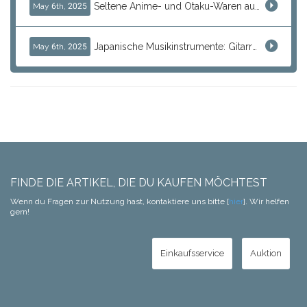
Seltene Anime- und Otaku-Waren aus Japan: So finden Sie begehrte Figuren und Merchandising-Artikel
May 6th, 2025
Japanische Musikinstrumente: Gitarre, Bass & Profi-Audio preiswert aus Japan importieren
May 6th, 2025
FINDE DIE ARTIKEL, DIE DU KAUFEN MÖCHTEST
Wenn du Fragen zur Nutzung hast, kontaktiere uns bitte [
hier
]. Wir helfen
gern!
Einkaufsservice
Auktion