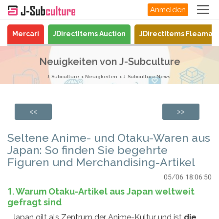
Anmelden
Mercari
JDirectItems Auction
JDirectItems Fleamar
Neuigkeiten von J-Subculture
J-Subculture
Neuigkeiten
J-Subculture News
<<
>>
Seltene Anime- und Otaku-Waren aus
Japan: So finden Sie begehrte
Figuren und Merchandising-Artikel
05/06 18:06:50
1. Warum Otaku-Artikel aus Japan weltweit
gefragt sind
Japan gilt als Zentrum der Anime-Kultur und ist
die