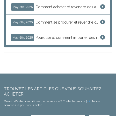
Comment acheter et revendre des appareils photo japonais rares et vintage en toute sécurité avec J-Subculture
May 6th, 2025
Comment se procurer et revendre des produits otaku rares du Japon : guide complet pour les passionnés
May 6th, 2025
Pourquoi et comment importer des instruments de musique japonais d'occasion avec J-Subculture
May 6th, 2025
TROUVEZ LES ARTICLES QUE VOUS SOUHAITEZ
ACHETER
Besoin d'aide pour utiliser notre service ? Contactez-nous [
ici
]. Nous
sommes là pour vous aider !