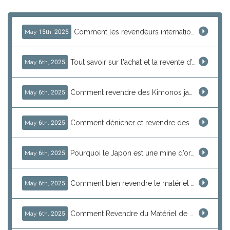
Comment les revendeurs internationaux tirent profit des marchés d'occasion japonais grâce à J-Subculture
May 15th, 2025
Tout savoir sur l'achat et la revente d’ordinateurs rétro japonais avec J-Subculture
May 6th, 2025
Comment revendre des Kimonos japonais authentiques : Guide pour importer du Japon
May 6th, 2025
Comment dénicher et revendre des antiquités japonaises uniques : vases, assiettes décoratives et trésors traditionnels
May 6th, 2025
Pourquoi le Japon est une mine d’or pour les objets de collection rares et vintage
May 6th, 2025
Comment bien revendre le matériel de pêche japonais : conseils pour acheter Daiwa, Shimano et plus depuis le Japon
May 6th, 2025
Comment Revendre du Matériel de Jeu Japonais : Consoles, Jeux Rétro et Trésors d’Arcade à Découvrir
May 6th, 2025