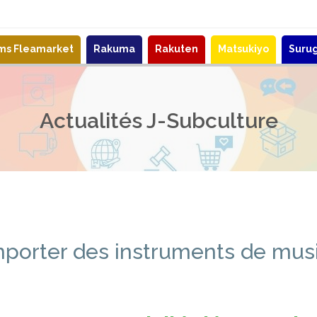
ems Fleamarket
Rakuma
Rakuten
Matsukiyo
Suru
Actualités J-Subculture
porter des instruments de musi