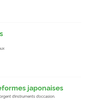
s
aux
teformes japonaises
orgent d’instruments d’occasion.