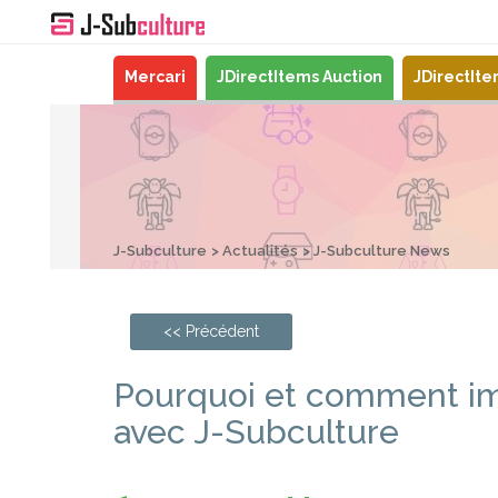
Mercari
JDirectItems Auction
JDirectIt
J-Subculture
Actualités
J-Subculture News
<< Précédent
Pourquoi et comment im
avec J-Subculture