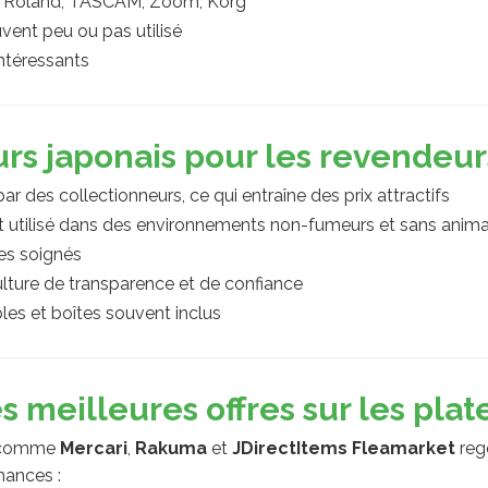
 : Roland, TASCAM, Zoom, Korg
vent peu ou pas utilisé
intéressants
urs japonais pour les revendeur
ar des collectionneurs, ce qui entraîne des prix attractifs
t utilisé dans des environnements non-fumeurs et sans anim
ges soignés
ulture de transparence et de confiance
les et boîtes souvent inclus
 meilleures offres sur les pla
is comme
Mercari
,
Rakuma
et
JDirectItems Fleamarket
reg
hances :