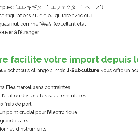
 (exemples : “エレキギター”, “エフェクター”, “ベース”)
onfigurations studio ou guitare avec étui
quasi nul, comme “美品” (excellent état)
rouver à l’étranger
 facilite votre import depuis 
aux acheteurs étrangers, mais
J-Subculture
vous offre un 
ms Fleamarket sans contraintes
r l’état ou des photos supplémentaires
s frais de port
n point crucial pour l’électronique
 grande valeur
sionnés d’instruments