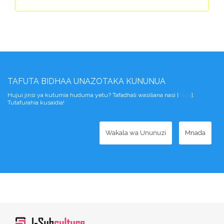
TAFUTA BIDHAA UNAZOTAKA KUNUNUA
Hujui jinsi ya kutumia huduma yetu? Tafadhali wasiliana nasi [
hapa
].
Tutafurahia kusaidia!
Wakala wa Ununuzi
Mnada