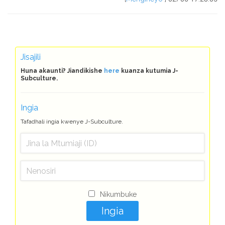
Jisajili
Huna akaunti? Jiandikishe
here
kuanza kutumia J-
Subculture.
Ingia
Tafadhali ingia kwenye J-Subculture.
Nikumbuke