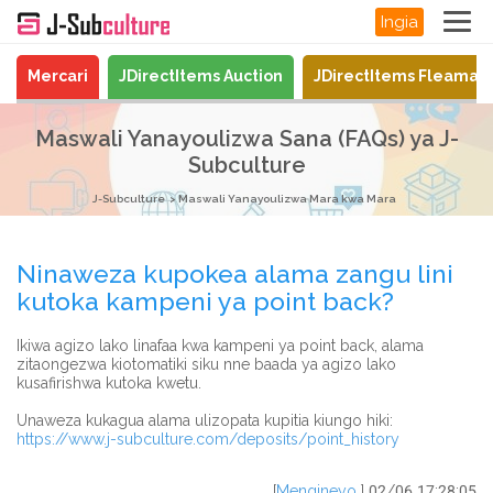
Ingia
Mercari
JDirectItems Auction
JDirectItems Fleamar
Maswali Yanayoulizwa Sana (FAQs) ya J-
Subculture
J-Subculture
Maswali Yanayoulizwa Mara kwa Mara
Ninaweza kupokea alama zangu lini
kutoka kampeni ya point back?
Ikiwa agizo lako linafaa kwa kampeni ya point back, alama
zitaongezwa kiotomatiki siku nne baada ya agizo lako
kusafirishwa kutoka kwetu.
Unaweza kukagua alama ulizopata kupitia kiungo hiki:
https://www.j-subculture.com/deposits/point_history
[
Mengineyo
] 02/06 17:28:05