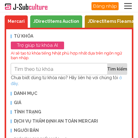
Đăng nhập
Mercari
JDirectItems Auction
JDirectItems Fleamar
TỪ KHÓA
Trợ giúp từ khóa AI
AI sẽ tạo từ khóa tiếng Nhật phù hợp nhất dựa trên ngôn ngữ
bạn nhập.
Chưa biết dùng từ khóa nào? Hãy liên hệ với chúng tôi
ở
đây
.
DANH MỤC
GIÁ
TÌNH TRẠNG
DỊCH VỤ THẨM ĐỊNH AN TOÀN MERCARI
NGƯỜI BÁN