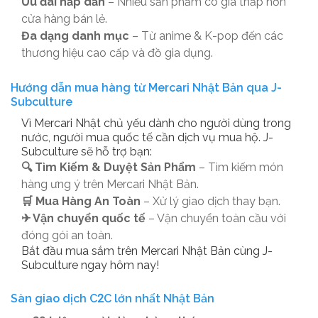
Ưu đãi hấp dẫn
– Nhiều sản phẩm có giá thấp hơn
cửa hàng bán lẻ.
Đa dạng danh mục
– Từ anime & K-pop đến các
thương hiệu cao cấp và đồ gia dụng.
Hướng dẫn mua hàng từ Mercari Nhật Bản qua J-
Subculture
Vì Mercari Nhật chủ yếu dành cho người dùng trong
nước, người mua quốc tế cần dịch vụ mua hộ. J-
Subculture sẽ hỗ trợ bạn:
🔍 Tìm Kiếm & Duyệt Sản Phẩm
– Tìm kiếm món
hàng ưng ý trên Mercari Nhật Bản.
🛒 Mua Hàng An Toàn
– Xử lý giao dịch thay bạn.
✈ Vận chuyển quốc tế
– Vận chuyển toàn cầu với
đóng gói an toàn.
Bắt đầu mua sắm trên Mercari Nhật Bản cùng J-
Subculture ngay hôm nay!
Sàn giao dịch C2C lớn nhất Nhật Bản