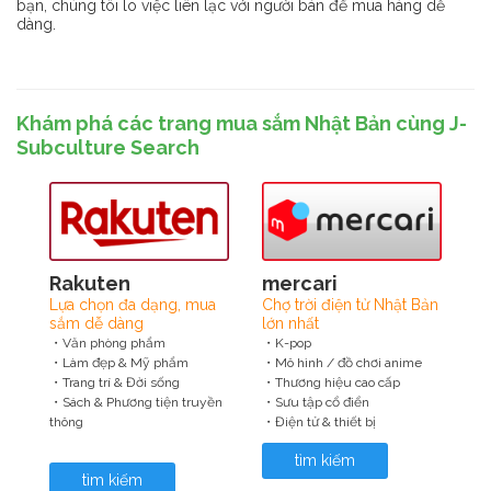
bạn, chúng tôi lo việc liên lạc với người bán để mua hàng dễ
dàng.
Khám phá các trang mua sắm Nhật Bản cùng J-
Subculture Search
Rakuten
mercari
Lựa chọn đa dạng, mua
Chợ trời điện tử Nhật Bản
sắm dễ dàng
lớn nhất
・Văn phòng phẩm
・K-pop
・Làm đẹp & Mỹ phẩm
・Mô hình / đồ chơi anime
・Trang trí & Đời sống
・Thương hiệu cao cấp
・Sách & Phương tiện truyền
・Sưu tập cổ điển
thông
・Điện tử & thiết bị
tìm kiếm
tìm kiếm