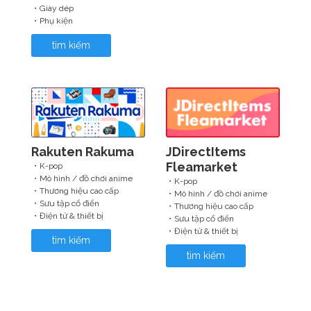
・Giày dép
・Phụ kiện
tìm kiếm
Rakuten Rakuma
JDirectItems
Fleamarket
・K-pop
・Mô hình / đồ chơi anime
・K-pop
・Thương hiệu cao cấp
・Mô hình / đồ chơi anime
・Sưu tập cổ điển
・Thương hiệu cao cấp
・Điện tử & thiết bị
・Sưu tập cổ điển
・Điện tử & thiết bị
tìm kiếm
tìm kiếm