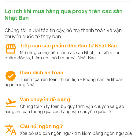
Lợi ích khi mua hàng qua proxy trên các sàn
Nhật Bản
Chúng tôi là đối tác tin cậy, hỗ trợ thanh toán và vận
chuyển quốc tế thay bạn.
storefront
Tiếp cận sản phẩm độc đáo từ Nhật Bản
Mở rộng cơ hội tiếp cận các sàn Nhật, tìm kiếm sản
phẩm độc lạ, hiếm có khó tìm ngoài Nhật Bản.
verified
Giao dịch an toàn
Thanh toán an toàn, thuận tiện - không cần tài khoản
ngân hàng Nhật.
flight_takeoff
Vận chuyển dễ dàng
Chúng tôi xử lý toàn bộ quy trình vận chuyển và giao
hàng an toàn thông qua các hãng vận chuyển quốc tế.
translate
Cầu nối ngôn ngữ
Xóa bỏ rào cản ngôn ngữ - tìm kiếm bằng ngôn ngữ của