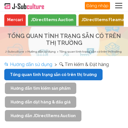
Đăng nhập
Mercari
JDirectItems Auction
JDirectItems Fleamar
TỔNG QUAN TÌNH TRẠNG SẴN CÓ TRÊN
THỊ TRƯỜNG
J-Subculture
Hướng dẫn sử dụng
Tổng quan tình trạng sẵn có trên thị trường
📂
Hướng dẫn sử dụng
> 🔍 Tìm kiếm & Đặt hàng
Tổng quan tình trạng sẵn có trên thị trường
Hướng dẫn tìm kiếm sản phẩm
Hướng dẫn đặt hàng & đấu giá
Hướng dẫn JDirectItems Auction