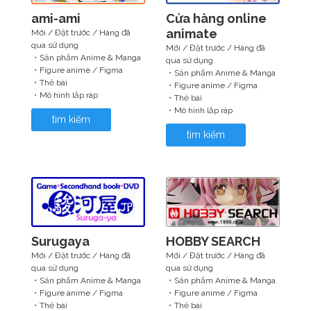
ami-ami
Cửa hàng online
animate
Mới / Đặt trước / Hàng đã
qua sử dụng
Mới / Đặt trước / Hàng đã
・Sản phẩm Anime & Manga
qua sử dụng
・Figure anime / Figma
・Sản phẩm Anime & Manga
・Thẻ bài
・Figure anime / Figma
・Mô hình lắp ráp
・Thẻ bài
・Mô hình lắp ráp
tìm kiếm
tìm kiếm
Surugaya
HOBBY SEARCH
Mới / Đặt trước / Hàng đã
Mới / Đặt trước / Hàng đã
qua sử dụng
qua sử dụng
・Sản phẩm Anime & Manga
・Sản phẩm Anime & Manga
・Figure anime / Figma
・Figure anime / Figma
・Thẻ bài
・Thẻ bài