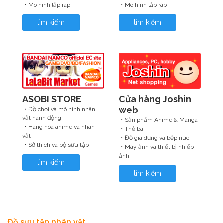
・Mô hình lắp ráp
・Mô hình lắp ráp
tìm kiếm
tìm kiếm
ASOBI STORE
Cửa hàng Joshin
web
・Đồ chơi và mô hình nhân
vật hành động
・Sản phẩm Anime & Manga
・Hàng hóa anime và nhân
・Thẻ bài
vật
・Đồ gia dụng và bếp núc
・Sở thích và bộ sưu tập
・Máy ảnh và thiết bị nhiếp
ảnh
tìm kiếm
tìm kiếm
Đồ sưu tập nhân vật