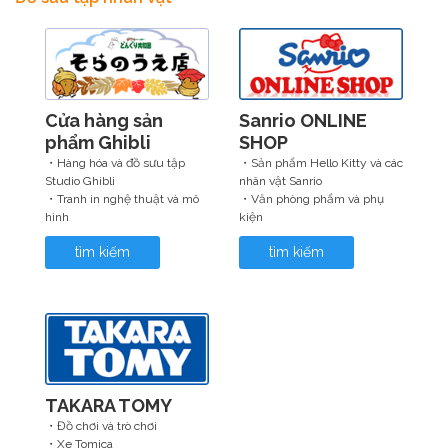
Cửa hàng sản
Sanrio ONLINE
phẩm Ghibli
SHOP
・Hàng hóa và đồ sưu tập
・Sản phẩm Hello Kitty và các
Studio Ghibli
nhân vật Sanrio
・Tranh in nghệ thuật và mô
・Văn phòng phẩm và phụ
hình
kiện
tìm kiếm
tìm kiếm
TAKARA TOMY
・Đồ chơi và trò chơi
・Xe Tomica