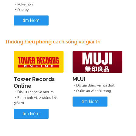
・Pokémon
・Disney
tìm kiếm
Thương hiệu phong cách sống và giải trí
Tower Records
MUJI
Online
・Đồ gia dụng và nội thất
・Quần áo và thời trang
・Đĩa CD nhạc và album
・Phim ảnh và phương tiện
tìm kiếm
giải trí
tìm kiếm